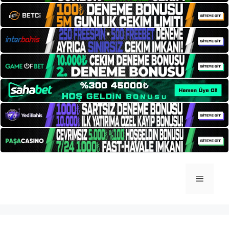
İçeriğe
atla
Menü