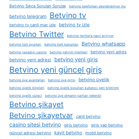
Betvino Sıkça Sorulan Sorular
betvino telefonları destekleniyor mu
Betvino tv
betvino telegram
betvino tv izle
betvino tv canli maç izle
Betvino Twitter
betvino twitter’a nasıl erişiyor
Betvino whatsapp
betvino tüm oyunları
betvino türk kanunları
betvino yeni adres
betvino yasadışı casino
betvino yatırım i̇şlemleri
betvino yeni giris
betvino yeni adresi
Betvino yeni güncel giriş
betvino üyelik
betvino üye avantajları
betvino üye girişi
betvino üyelik bilgileri
betvino üyelik koşulları kullanıcı geri bildirimi
betvino üyelik süreci
betvino üye olmanın şartları nelerdir
Betvino şikayet
Betvino şikayetvar
canli betvino
casino sitesi betvino
giris betvino
giris yap betvino
kayit betvino
güncel adresi betvino
mobil betvino