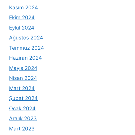
Kasım 2024
Ekim 2024
Eylül 2024
Ağustos 2024
Temmuz 2024
Haziran 2024
Mayıs 2024
Nisan 2024
Mart 2024
Şubat 2024
Ocak 2024
Aralık 2023
Mart 2023