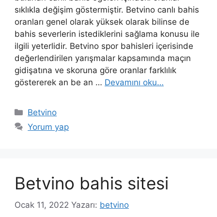
sıklıkla değişim göstermiştir. Betvino canlı bahis
oranları genel olarak yüksek olarak bilinse de
bahis severlerin istediklerini sağlama konusu ile
ilgili yeterlidir. Betvino spor bahisleri içerisinde
değerlendirilen yarışmalar kapsamında maçın
gidişatına ve skoruna göre oranlar farklılık
göstererek an be an …
Devamını oku…
Kategoriler
Betvino
Yorum yap
Betvino bahis sitesi
Ocak 11, 2022
Yazarı:
betvino