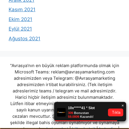
Kasım 2021
Ekim 2021
Eylül 2021
Ağustos 2021
"Avrasya'nın en büyük reklam platformunda olmak için
Microsoft Teams:
reklam@avrasyamarketing.com
adresimizden veya Telegram: @Avrasyamarketing
adresimizden irtibat kurabilirsiniz. (Tek iletişim
adreslerimiz teams / telegram ve mail adresimizdir.
Harici hiçbir iletişim adresimiz bulunmamaktadır.
Lütfen itibar etmeyiniz.) Türkiye yasalarına göre 7258
sayılı kanun uyarınca yasa dışı bahis oynamanın
cezaları mevcuttur. Şu an bulunduğunuz site hiç bir
şekilde illegal bahis oyunları oynatmıyor ve oynamaya
aracı olmuyordur.
betcombet
|
hiltonbetgit
|
betunlim
|