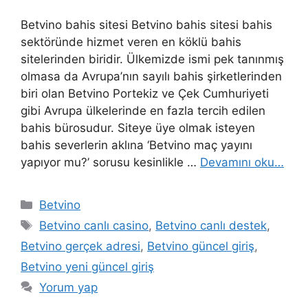
Betvino bahis sitesi Betvino bahis sitesi bahis
sektöründe hizmet veren en köklü bahis
sitelerinden biridir. Ülkemizde ismi pek tanınmış
olmasa da Avrupa’nın sayılı bahis şirketlerinden
biri olan Betvino Portekiz ve Çek Cumhuriyeti
gibi Avrupa ülkelerinde en fazla tercih edilen
bahis bürosudur. Siteye üye olmak isteyen
bahis severlerin aklına ‘Betvino maç yayını
yapıyor mu?’ sorusu kesinlikle …
Devamını oku…
Kategoriler
Betvino
Etiketler
Betvino canlı casino
,
Betvino canlı destek
,
Betvino gerçek adresi
,
Betvino güncel giriş
,
Betvino yeni güncel giriş
Yorum yap