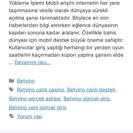
Yükleme İşlemi Mobil erişim internetin her yere
taşınmasına vesile olarak dünyaya sürekli
açılma şansı tanımaktadır. Böylece en son
haberlerden bilgi alınırken eğlence dünyasının
kapıları sonuna kadar aralanır. Özellikle bahis
dünyası için mobil destek büyük öneme sahiptir.
Kullanıcılar giriş yaptığı herhangi bir yerden oyun
saatlerini kaçırmadan kupon yapma şansını elde
…
Devamını oku…
Kategoriler
Betvino
Etiketler
Betvino canlı casino
,
Betvino canlı destek
,
Betvino gerçek adresi
,
Betvino güncel giriş
,
Betvino yeni güncel giriş
Yorum yap