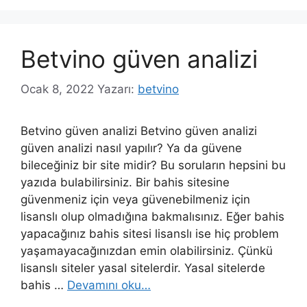
Betvino güven analizi
Ocak 8, 2022
Yazarı:
betvino
Betvino güven analizi Betvino güven analizi
güven analizi nasıl yapılır? Ya da güvene
bileceğiniz bir site midir? Bu soruların hepsini bu
yazıda bulabilirsiniz. Bir bahis sitesine
güvenmeniz için veya güvenebilmeniz için
lisanslı olup olmadığına bakmalısınız. Eğer bahis
yapacağınız bahis sitesi lisanslı ise hiç problem
yaşamayacağınızdan emin olabilirsiniz. Çünkü
lisanslı siteler yasal sitelerdir. Yasal sitelerde
bahis …
Devamını oku…