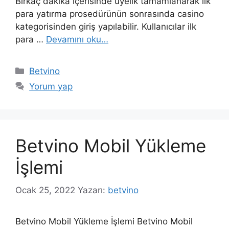
Birkaç dakika içerisinde üyelik tamamlanarak ilk
para yatırma prosedürünün sonrasında casino
kategorisinden giriş yapılabilir. Kullanıcılar ilk
para …
Devamını oku…
Kategoriler
Betvino
Yorum yap
Betvino Mobil Yükleme
İşlemi
Ocak 25, 2022
Yazarı:
betvino
Betvino Mobil Yükleme İşlemi Betvino Mobil