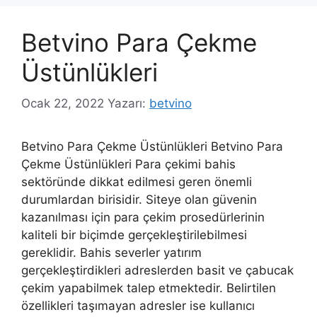
Betvino Para Çekme
Üstünlükleri
Ocak 22, 2022
Yazarı:
betvino
Betvino Para Çekme Üstünlükleri Betvino Para
Çekme Üstünlükleri Para çekimi bahis
sektöründe dikkat edilmesi geren önemli
durumlardan birisidir. Siteye olan güvenin
kazanılması için para çekim prosedürlerinin
kaliteli bir biçimde gerçekleştirilebilmesi
gereklidir. Bahis severler yatırım
gerçekleştirdikleri adreslerden basit ve çabucak
çekim yapabilmek talep etmektedir. Belirtilen
özellikleri taşımayan adresler ise kullanıcı