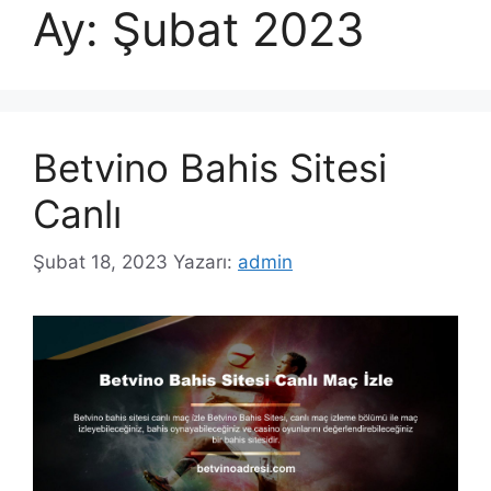
Ay:
Şubat 2023
Betvino Bahis Sitesi
Canlı
Şubat 18, 2023
Yazarı:
admin