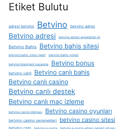
Etiket Bulutu
Betvino
adresi betvino
betvino adres
Betvino adresi
betvino adresi engellendi mi
Betvino bahis sitesi
Betvino Bahis
betvino bahis sitesi nedir
betvino bahis şirketi
Betvino bonus
betvino blackjack kazanma
Betvino canlı bahis
betvino canli
Betvino canlı casino
Betvino canlı destek
Betvino canlı maç izleme
Betvino casino oyunları
betvino casino dünyası
betvino casino sitesi
betvino casino seçenekleri
betvino com
betvino e-posta
betvino e-posta adresi gerekli altyapı