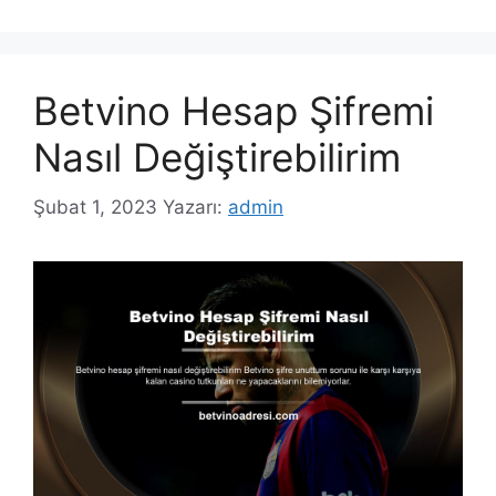
Betvino Hesap Şifremi
Nasıl Değiştirebilirim
Şubat 1, 2023
Yazarı:
admin