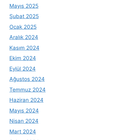
Mayıs 2025
Şubat 2025
Ocak 2025
Aralık 2024
Kasım 2024
Ekim 2024
Eylül 2024
Ağustos 2024
Temmuz 2024
Haziran 2024
Mayıs 2024
Nisan 2024
Mart 2024