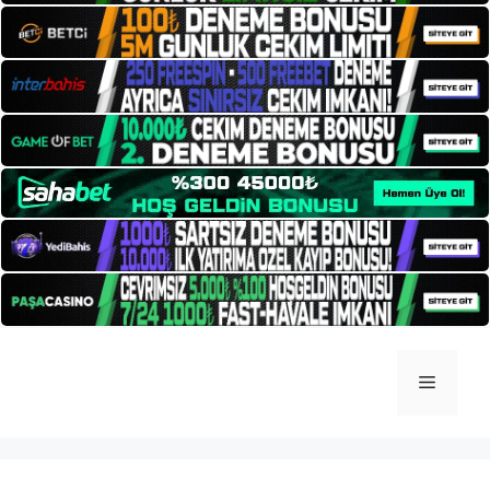
İçeriğe
atla
Menü