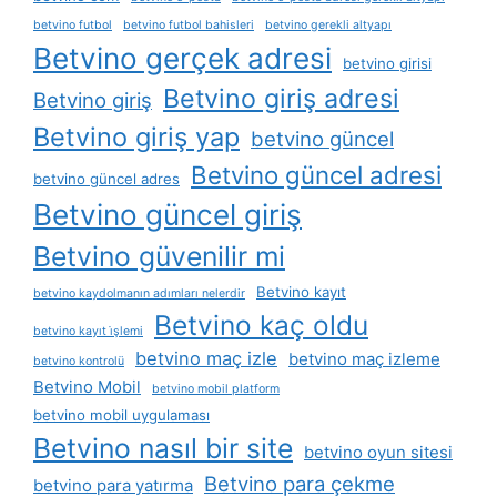
betvino futbol
betvino futbol bahisleri
betvino gerekli altyapı
Betvino gerçek adresi
betvino girisi
Betvino giriş adresi
Betvino giriş
Betvino giriş yap
betvino güncel
Betvino güncel adresi
betvino güncel adres
Betvino güncel giriş
Betvino güvenilir mi
Betvino kayıt
betvino kaydolmanın adımları nelerdir
Betvino kaç oldu
betvino kayıt i̇şlemi
betvino maç izle
betvino maç izleme
betvino kontrolü
Betvino Mobil
betvino mobil platform
betvino mobil uygulaması
Betvino nasıl bir site
betvino oyun sitesi
Betvino para çekme
betvino para yatırma