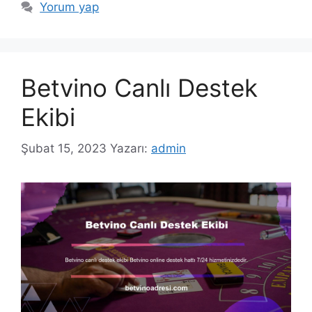
Yorum yap
Betvino Canlı Destek
Ekibi
Şubat 15, 2023
Yazarı:
admin