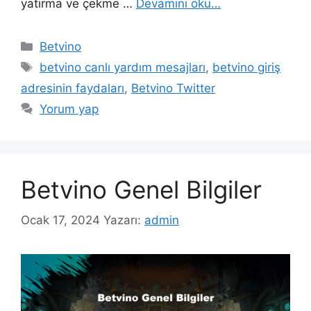
yatırma ve çekme …
Devamını oku…
Kategoriler
Betvino
Etiketler
betvino canlı yardım mesajları
,
betvino giriş
adresinin faydaları
,
Betvino Twitter
Yorum yap
Betvino Genel Bilgiler
Ocak 17, 2024
Yazarı:
admin