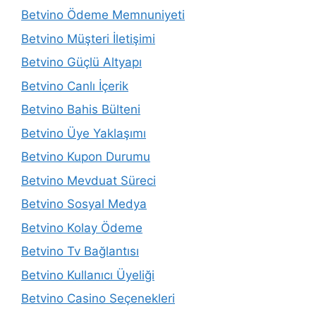
Betvino Ödeme Memnuniyeti
Betvino Müşteri İletişimi
Betvino Güçlü Altyapı
Betvino Canlı İçerik
Betvino Bahis Bülteni
Betvino Üye Yaklaşımı
Betvino Kupon Durumu
Betvino Mevduat Süreci
Betvino Sosyal Medya
Betvino Kolay Ödeme
Betvino Tv Bağlantısı
Betvino Kullanıcı Üyeliği
Betvino Casino Seçenekleri