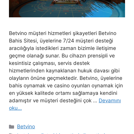
Betvino müşteri hizmetleri şikayetleri Betvino
Bahis Sitesi, üyelerine 7/24 müşteri desteği
aracılığıyla istedikleri zaman bizimle iletişime
geçme olanağı sunar. Bu cihazın prensipli ve
kesintisiz çalışması, servis destek
hizmetlerinden kaynaklanan hukuk davası gibi
olayların önüne geçmektedir. Betvino, üyelerine
bahis oynamak ve casino oyunları oynamak için
en yüksek kalitede ortamı sağlamaya kendini
adamıştır ve müşteri desteğini çok …
Devamını
oku…
Kategoriler
Betvino