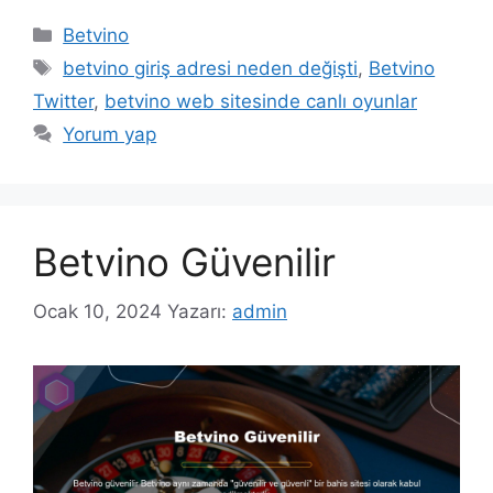
Kategoriler
Betvino
Etiketler
betvino giriş adresi neden değişti
,
Betvino
Twitter
,
betvino web sitesinde canlı oyunlar
Yorum yap
Betvino Güvenilir
Ocak 10, 2024
Yazarı:
admin