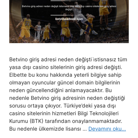
Betvino giriş adresi neden değişti i̇stisnasız tüm
yasa dışı casino sitelerinin giriş adresi değişti.
Elbette bu konu hakkında yeterli bilgiye sahip
olmayan oyuncular güncel domain bilgilerinin
neden güncellendiğini anlamayacaktır. Bu
nedenle Betvino giriş adresinin neden değiştiği
sorusu ortaya çıkıyor. Türkiye’deki yasa dışı
casino sitelerinin hizmetleri Bilgi Teknolojileri
Kurumu (BTK) tarafından onaylanmamaktadır.
Bu nedenle ülkemizde lisansı …
Devamını oku…