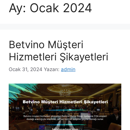
Ay:
Ocak 2024
Betvino Müşteri
Hizmetleri Şikayetleri
Ocak 31, 2024
Yazarı:
admin