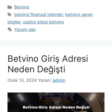
Kategoriler
Betvino
Etiketler
betvino finansal i̇şlemler
,
betvino genel
bilgiler
,
casino sitesi betvino
Yorum yap
Betvino Giriş Adresi
Neden Değişti
Ocak 13, 2024
Yazarı:
admin