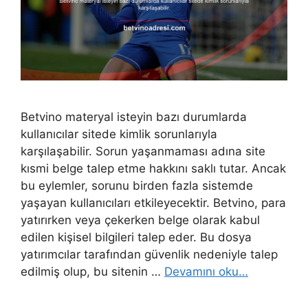
Betvino materyal isteyin bazı durumlarda
kullanıcılar sitede kimlik sorunlarıyla
karşılaşabilir. Sorun yaşanmaması adına site
kısmi belge talep etme hakkını saklı tutar. Ancak
bu eylemler, sorunu birden fazla sistemde
yaşayan kullanıcıları etkileyecektir. Betvino, para
yatırırken veya çekerken belge olarak kabul
edilen kişisel bilgileri talep eder. Bu dosya
yatırımcılar tarafından güvenlik nedeniyle talep
edilmiş olup, bu sitenin …
Devamını oku…