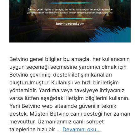
Betvino genel bilgiler bu amaçla, her kullanıcının
uygun seçeneği seçmesine yardımcı olmak için
Betvino çevrimiçi destek iletişim kanalları
oluşturulmuştur. Kullanışlı ve hızlı bir iletişim
yöntemidir. Yardıma veya tavsiyeye ihtiyacınız
varsa lütfen aşağıdaki iletişim bilgilerini kullanın.
Yeni Betvino web sitesinde güvenilir teknik
destek. Müşteri Betvino canlı desteği her zaman
mevcuttur. Uzmanlarımız canlı sohbet
taleplerine hızlı bir …
Devamını oku…