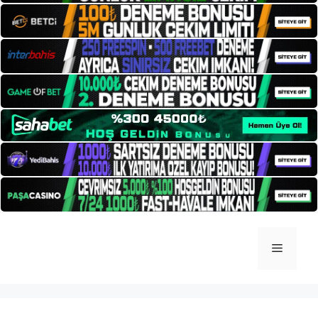
İçeriğe
atla
Menü