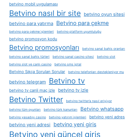
betvino mobil uygulaması
Betvino nasıl bir site
betvino oyun sitesi
Betvino para çekme
betvino para yatırma
betvino para çekme i̇şlemleri
betvino platform uyumluluğu
betvino promosyon kodu
Betvino promosyonları
betvino sanal bahis oranları
betvino sanal bahis türleri
betvino sanal casino sitesi
betvino slot
betvino slot ve canlı casino
betvino sms i̇ptal
Betvino Sıkça Sorulan Sorular
betvino telefonları destekleniyor mu
Betvino tv
betvino telegram
betvino tv izle
betvino tv canli maç izle
Betvino Twitter
betvino twitter’a nasıl erişiyor
Betvino whatsapp
betvino tüm oyunları
betvino türk kanunları
betvino yeni adres
betvino yasadışı casino
betvino yatırım i̇şlemleri
betvino yeni giris
betvino yeni adresi
Betvino yeni güncel giriş