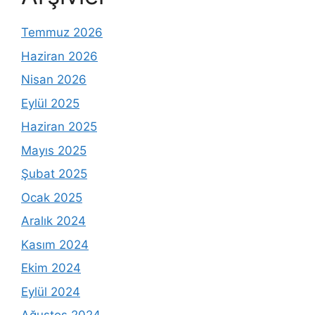
Temmuz 2026
Haziran 2026
Nisan 2026
Eylül 2025
Haziran 2025
Mayıs 2025
Şubat 2025
Ocak 2025
Aralık 2024
Kasım 2024
Ekim 2024
Eylül 2024