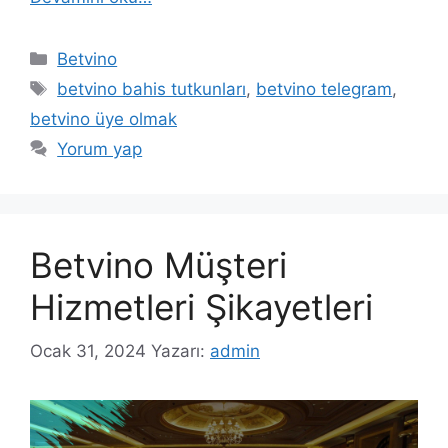
Kategoriler
Betvino
Etiketler
betvino bahis tutkunları
,
betvino telegram
,
betvino üye olmak
Yorum yap
Betvino Müşteri
Hizmetleri Şikayetleri
Ocak 31, 2024
Yazarı:
admin