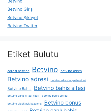
Betvino
Betvino Giriş
Betvino Şikayet
Betvino Twitter
Etiket Bulutu
Betvino
adresi betvino
betvino adres
Betvino adresi
betvino adresi engellendi mi
Betvino bahis sitesi
Betvino Bahis
betvino bahis sitesi nedir
betvino bahis şirketi
Betvino bonus
betvino blackjack kazanma
Betvino canlı bahis