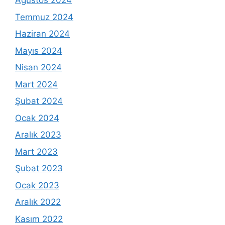
Ağustos 2024
Temmuz 2024
Haziran 2024
Mayıs 2024
Nisan 2024
Mart 2024
Şubat 2024
Ocak 2024
Aralık 2023
Mart 2023
Şubat 2023
Ocak 2023
Aralık 2022
Kasım 2022