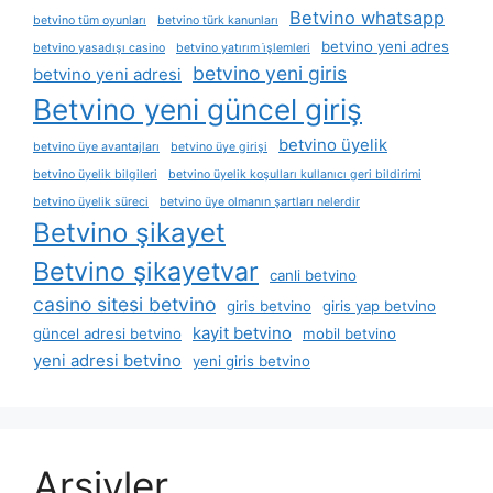
Betvino whatsapp
betvino tüm oyunları
betvino türk kanunları
betvino yeni adres
betvino yasadışı casino
betvino yatırım i̇şlemleri
betvino yeni giris
betvino yeni adresi
Betvino yeni güncel giriş
betvino üyelik
betvino üye avantajları
betvino üye girişi
betvino üyelik bilgileri
betvino üyelik koşulları kullanıcı geri bildirimi
betvino üyelik süreci
betvino üye olmanın şartları nelerdir
Betvino şikayet
Betvino şikayetvar
canli betvino
casino sitesi betvino
giris betvino
giris yap betvino
kayit betvino
güncel adresi betvino
mobil betvino
yeni adresi betvino
yeni giris betvino
Arşivler