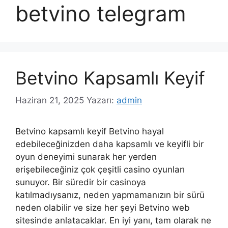
betvino telegram
Betvino Kapsamlı Keyif
Haziran 21, 2025
Yazarı:
admin
Betvino kapsamlı keyif Betvino hayal
edebileceğinizden daha kapsamlı ve keyifli bir
oyun deneyimi sunarak her yerden
erişebileceğiniz çok çeşitli casino oyunları
sunuyor. Bir süredir bir casinoya
katılmadıysanız, neden yapmamanızın bir sürü
neden olabilir ve size her şeyi Betvino web
sitesinde anlatacaklar. En iyi yanı, tam olarak ne