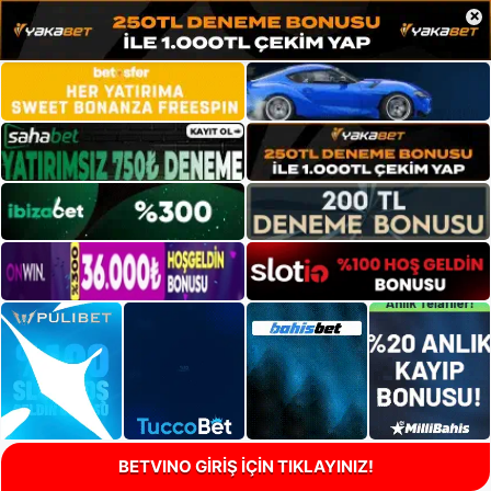
×
BETVINO GİRİŞ İÇİN TIKLAYINIZ!