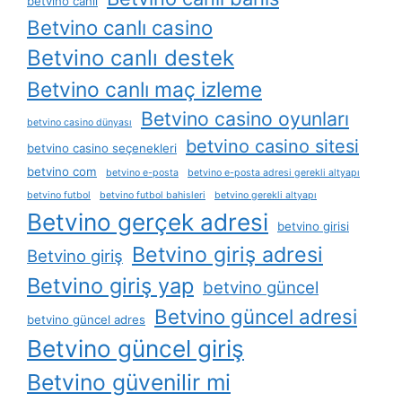
betvino canli
Betvino canlı casino
Betvino canlı destek
Betvino canlı maç izleme
Betvino casino oyunları
betvino casino dünyası
betvino casino sitesi
betvino casino seçenekleri
betvino com
betvino e-posta
betvino e-posta adresi gerekli altyapı
betvino futbol
betvino futbol bahisleri
betvino gerekli altyapı
Betvino gerçek adresi
betvino girisi
Betvino giriş adresi
Betvino giriş
Betvino giriş yap
betvino güncel
Betvino güncel adresi
betvino güncel adres
Betvino güncel giriş
Betvino güvenilir mi