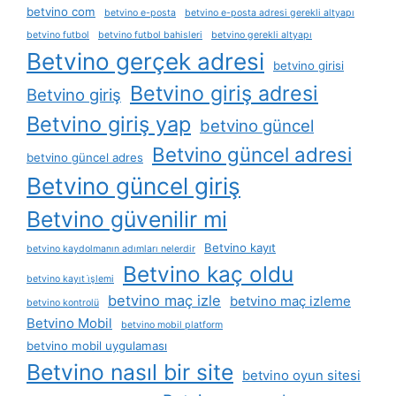
betvino com
betvino e-posta
betvino e-posta adresi gerekli altyapı
betvino futbol
betvino futbol bahisleri
betvino gerekli altyapı
Betvino gerçek adresi
betvino girisi
Betvino giriş adresi
Betvino giriş
Betvino giriş yap
betvino güncel
Betvino güncel adresi
betvino güncel adres
Betvino güncel giriş
Betvino güvenilir mi
Betvino kayıt
betvino kaydolmanın adımları nelerdir
Betvino kaç oldu
betvino kayıt i̇şlemi
betvino maç izle
betvino maç izleme
betvino kontrolü
Betvino Mobil
betvino mobil platform
betvino mobil uygulaması
Betvino nasıl bir site
betvino oyun sitesi