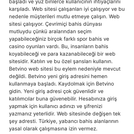
başladı ve yüz binlerce kullanıcının ihtiyaçlarını
karşıladı. Web sitesi çalışanları iyi çalışıyor ve bu
nedenle müşterileri mutlu etmeye çalışın. Web
sitesi çalışıyor. Çevrimiçi bahis dünyası
mutluydu çünkü aralarından seçim
yapabileceğiniz birçok farklı spor bahis ve
casino oyunları vardı. Bu, insanların bahis
koyabileceği ve para kazanabileceği bir web
sitesidir. Katılın ve bu özel şansları kullanın.
Betvino web sitesi bu eylem nedeniyle mevcut
değildi. Betvino yeni giriş adresini hemen
kullanmaya başladı. Kaydolmak için Betvino
gidin. Yeni giriş adresi çok güvenlidir ve
katılımcılar buna güvenebilir. Hesabınıza giriş
yapmak için kullanıcı adınızı ve şifrenizi
yazmanız yeterlidir. Web sitesinde değişen tek
şey adresti. Türkiye, yabancı bahis alanlarının
yasal olarak çalışmasına izin vermez.