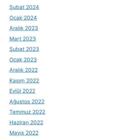
Şubat 2024
Ocak 2024
Aralık 2023
Mart 2023
Şubat 2023
Ocak 2023
Aralık 2022
Kasım 2022
Eylül 2022
Ağustos 2022
Temmuz 2022
Haziran 2022
Mayıs 2022