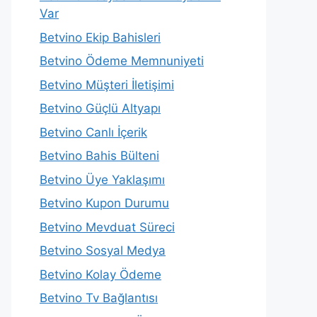
Var
Betvino Ekip Bahisleri
Betvino Ödeme Memnuniyeti
Betvino Müşteri İletişimi
Betvino Güçlü Altyapı
Betvino Canlı İçerik
Betvino Bahis Bülteni
Betvino Üye Yaklaşımı
Betvino Kupon Durumu
Betvino Mevduat Süreci
Betvino Sosyal Medya
Betvino Kolay Ödeme
Betvino Tv Bağlantısı