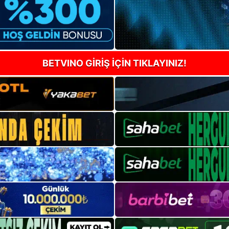
BETVINO GİRİŞ İÇİN TIKLAYINIZ!