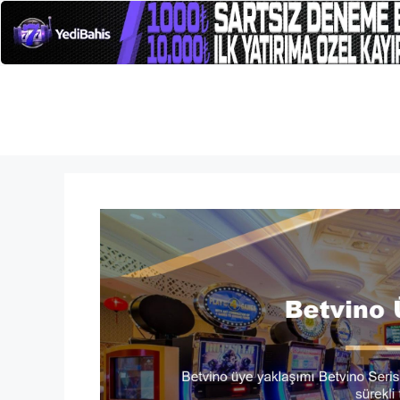
İçeriğe
atla