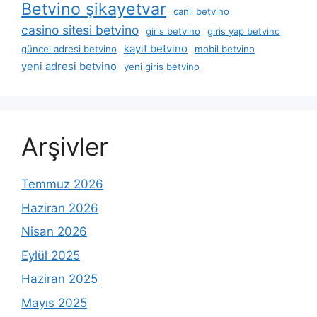
Betvino şikayetvar
canli betvino
casino sitesi betvino
giris betvino
giris yap betvino
kayit betvino
güncel adresi betvino
mobil betvino
yeni adresi betvino
yeni giris betvino
Arşivler
Temmuz 2026
Haziran 2026
Nisan 2026
Eylül 2025
Haziran 2025
Mayıs 2025