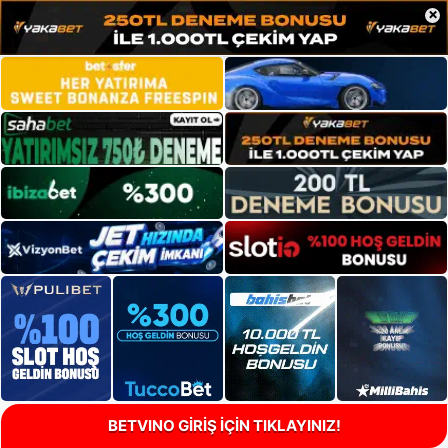
×
BETVINO GİRİŞ İÇİN TIKLAYINIZ!