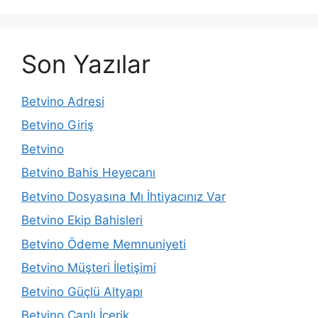
Son Yazılar
Betvino Adresi
Betvino Giriş
Betvino
Betvino Bahis Heyecanı
Betvino Dosyasına Mı İhtiyacınız Var
Betvino Ekip Bahisleri
Betvino Ödeme Memnuniyeti
Betvino Müşteri İletişimi
Betvino Güçlü Altyapı
Betvino Canlı İçerik