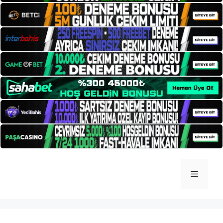
İçeriğe
atla
Menü