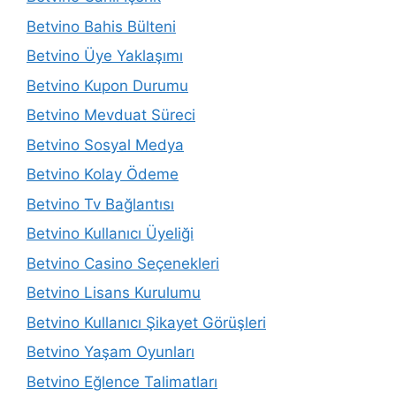
Betvino Bahis Bülteni
Betvino Üye Yaklaşımı
Betvino Kupon Durumu
Betvino Mevduat Süreci
Betvino Sosyal Medya
Betvino Kolay Ödeme
Betvino Tv Bağlantısı
Betvino Kullanıcı Üyeliği
Betvino Casino Seçenekleri
Betvino Lisans Kurulumu
Betvino Kullanıcı Şikayet Görüşleri
Betvino Yaşam Oyunları
Betvino Eğlence Talimatları