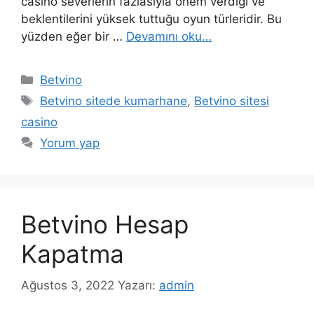
casino severlerin fazlasıyla önem verdiği ve
beklentilerini yüksek tuttuğu oyun türleridir. Bu
yüzden eğer bir …
Devamını oku…
Kategoriler
Betvino
Etiketler
Betvino sitede kumarhane
,
Betvino sitesi
casino
Yorum yap
Betvino Hesap
Kapatma
Ağustos 3, 2022
Yazarı:
admin