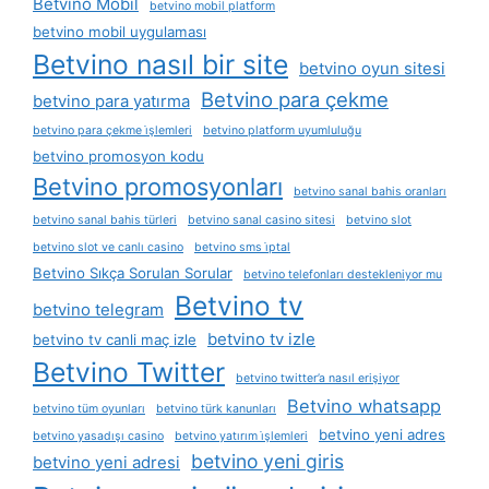
Betvino Mobil
betvino mobil platform
betvino mobil uygulaması
Betvino nasıl bir site
betvino oyun sitesi
Betvino para çekme
betvino para yatırma
betvino para çekme i̇şlemleri
betvino platform uyumluluğu
betvino promosyon kodu
Betvino promosyonları
betvino sanal bahis oranları
betvino sanal bahis türleri
betvino sanal casino sitesi
betvino slot
betvino slot ve canlı casino
betvino sms i̇ptal
Betvino Sıkça Sorulan Sorular
betvino telefonları destekleniyor mu
Betvino tv
betvino telegram
betvino tv izle
betvino tv canli maç izle
Betvino Twitter
betvino twitter’a nasıl erişiyor
Betvino whatsapp
betvino tüm oyunları
betvino türk kanunları
betvino yeni adres
betvino yasadışı casino
betvino yatırım i̇şlemleri
betvino yeni giris
betvino yeni adresi