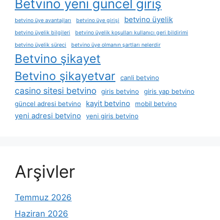
Betvino yeni güncel giriş
betvino üyelik
betvino üye avantajları
betvino üye girişi
betvino üyelik bilgileri
betvino üyelik koşulları kullanıcı geri bildirimi
betvino üyelik süreci
betvino üye olmanın şartları nelerdir
Betvino şikayet
Betvino şikayetvar
canli betvino
casino sitesi betvino
giris betvino
giris yap betvino
kayit betvino
güncel adresi betvino
mobil betvino
yeni adresi betvino
yeni giris betvino
Arşivler
Temmuz 2026
Haziran 2026