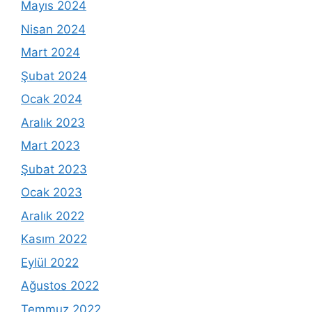
Mayıs 2024
Nisan 2024
Mart 2024
Şubat 2024
Ocak 2024
Aralık 2023
Mart 2023
Şubat 2023
Ocak 2023
Aralık 2022
Kasım 2022
Eylül 2022
Ağustos 2022
Temmuz 2022