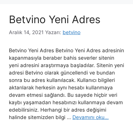
Betvino Yeni Adres
Aralık 14, 2021
Yazarı:
betvino
Betvino Yeni Adres Betvino Yeni Adres adresinin
kapanmasıyla beraber bahis severler sitenin
yeni adresini araştırmaya başladılar. Sitenin yeni
adresi Betvino olarak güncellendi ve bundan
sonra bu adres kullanılacak. Kullanıcı bilgileri
aktarılarak herkesin aynı hesabı kullanmaya
devam etmesi sağlandı. Bu sayede hiçbir veri
kaybı yaşamadan hesabınızı kullanmaya devam
edebilirsiniz. Herhangi bir adres değişimi
halinde sitemizden bilgi …
Devamını oku…