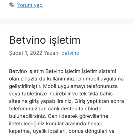
Yorum yap
Betvino işletim
Şubat 1, 2022
Yazarı:
betvino
Betvino işletim Betvino işletim İşletim sistemi
olan cihazlarda kullanımınız için mobil uygulama
geliştirilmiştir. Mobil uygulamayı telefonunuza
veya tabletinize indirebilir ve tek tıkla bahis
sitesine giriş yapabilirsiniz. Giriş yaptıktan sonra
telefonunuzdan canlı destek talebinde
bulunabilirsiniz. Canlı destek görevlilerine
iletebileceğiniz konular arasında hesap
kapatma, üyelik iptalleri, bonus döngüleri ve