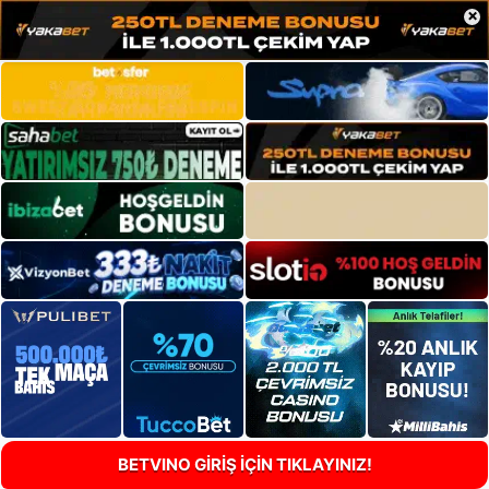
×
BETVINO GİRİŞ İÇİN TIKLAYINIZ!