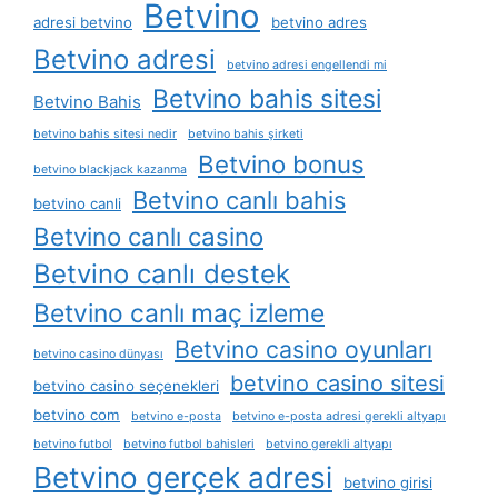
Betvino
adresi betvino
betvino adres
Betvino adresi
betvino adresi engellendi mi
Betvino bahis sitesi
Betvino Bahis
betvino bahis sitesi nedir
betvino bahis şirketi
Betvino bonus
betvino blackjack kazanma
Betvino canlı bahis
betvino canli
Betvino canlı casino
Betvino canlı destek
Betvino canlı maç izleme
Betvino casino oyunları
betvino casino dünyası
betvino casino sitesi
betvino casino seçenekleri
betvino com
betvino e-posta
betvino e-posta adresi gerekli altyapı
betvino futbol
betvino futbol bahisleri
betvino gerekli altyapı
Betvino gerçek adresi
betvino girisi