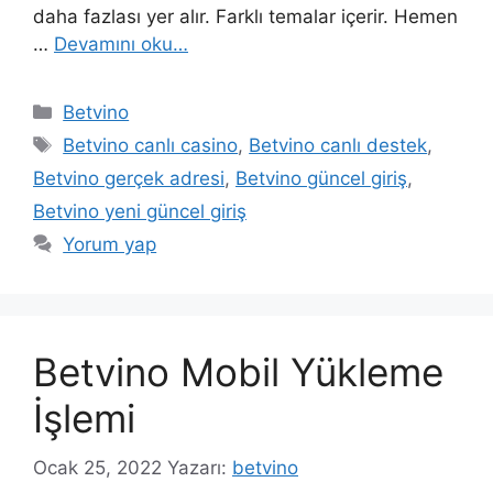
daha fazlası yer alır. Farklı temalar içerir. Hemen
…
Devamını oku…
Kategoriler
Betvino
Etiketler
Betvino canlı casino
,
Betvino canlı destek
,
Betvino gerçek adresi
,
Betvino güncel giriş
,
Betvino yeni güncel giriş
Yorum yap
Betvino Mobil Yükleme
İşlemi
Ocak 25, 2022
Yazarı:
betvino