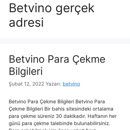
Betvino gerçek
adresi
Betvino Para Çekme
Bilgileri
Şubat 12, 2022
Yazarı:
betvino
Betvino Para Çekme Bilgileri Betvino Para
Çekme Bilgileri Bir bahis sitesindeki ortalama
para çekme süreniz 30 dakikadır. Haftanın her
günü para çekme talebinde bulunabilirsiniz.