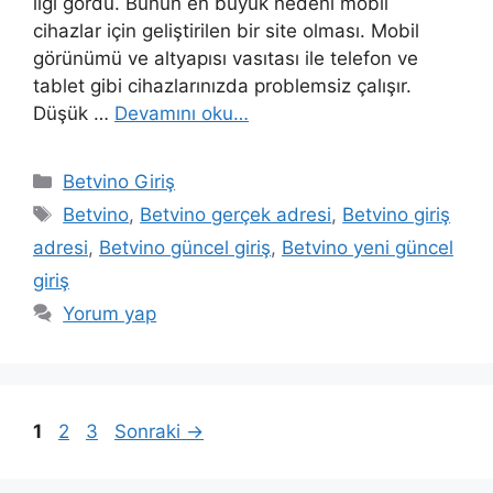
ilgi gördü. Bunun en büyük nedeni mobil
cihazlar için geliştirilen bir site olması. Mobil
görünümü ve altyapısı vasıtası ile telefon ve
tablet gibi cihazlarınızda problemsiz çalışır.
Düşük …
Devamını oku…
Kategoriler
Betvino Giriş
Etiketler
Betvino
,
Betvino gerçek adresi
,
Betvino giriş
adresi
,
Betvino güncel giriş
,
Betvino yeni güncel
giriş
Yorum yap
Yazı
Sayfa
Sayfa
Sayfa
1
2
3
Sonraki
→
dolaşımı