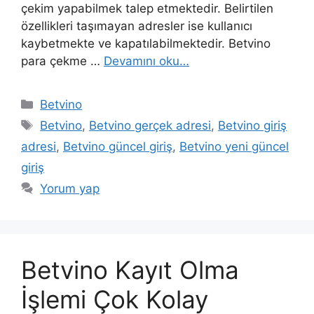
çekim yapabilmek talep etmektedir. Belirtilen
özellikleri taşımayan adresler ise kullanıcı
kaybetmekte ve kapatılabilmektedir. Betvino
para çekme …
Devamını oku…
Kategoriler
Betvino
Etiketler
Betvino
,
Betvino gerçek adresi
,
Betvino giriş
adresi
,
Betvino güncel giriş
,
Betvino yeni güncel
giriş
Yorum yap
Betvino Kayıt Olma
İşlemi Çok Kolay