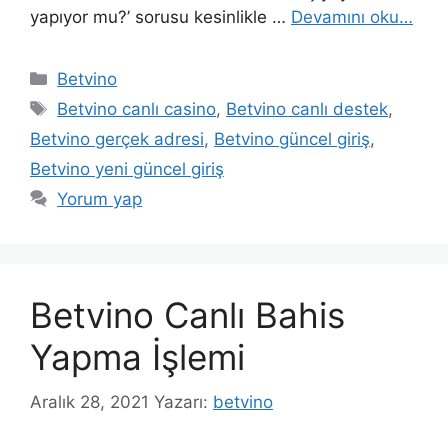
yapıyor mu?’ sorusu kesinlikle …
Devamını oku…
Kategoriler
Betvino
Etiketler
Betvino canlı casino
,
Betvino canlı destek
,
Betvino gerçek adresi
,
Betvino güncel giriş
,
Betvino yeni güncel giriş
Yorum yap
Betvino Canlı Bahis
Yapma İşlemi
Aralık 28, 2021
Yazarı:
betvino