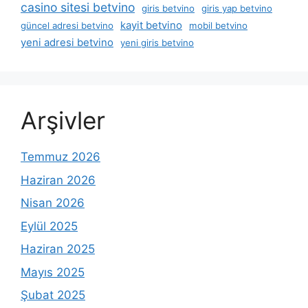
casino sitesi betvino
giris betvino
giris yap betvino
kayit betvino
güncel adresi betvino
mobil betvino
yeni adresi betvino
yeni giris betvino
Arşivler
Temmuz 2026
Haziran 2026
Nisan 2026
Eylül 2025
Haziran 2025
Mayıs 2025
Şubat 2025