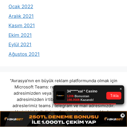
Ocak 2022
Aralık 2021
Kasım 2021
Ekim 2021
Eylül 2021
Ağustos 2021
"Avrasya'nın en büyük reklam platformunda olmak için
Microsoft Teams:
reklam@avrasyamarketing.com
adresimizden veya Telegram: @Avrasyamarketing
adresimizden irtibat kurabilirsiniz. (Tek iletişim
adreslerimiz teams / telegram ve mail adresimizdir.
Harici hiçbir iletişim adresimiz bulunmamaktadır.
×
Lütfen itibar etmeyiniz.) Türkiye yasalarına göre 7258
sayılı kanun uyarınca yasa dışı bahis oynamanın