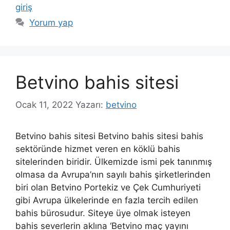
giriş
Yorum yap
Betvino bahis sitesi
Ocak 11, 2022
Yazarı:
betvino
Betvino bahis sitesi Betvino bahis sitesi bahis
sektöründe hizmet veren en köklü bahis
sitelerinden biridir. Ülkemizde ismi pek tanınmış
olmasa da Avrupa’nın sayılı bahis şirketlerinden
biri olan Betvino Portekiz ve Çek Cumhuriyeti
gibi Avrupa ülkelerinde en fazla tercih edilen
bahis bürosudur. Siteye üye olmak isteyen
bahis severlerin aklına ‘Betvino maç yayını