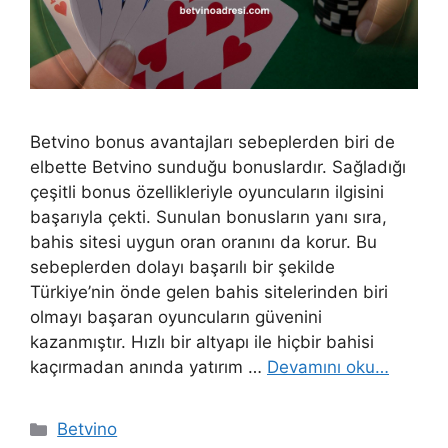
Betvino bonus avantajları sebeplerden biri de
elbette Betvino sunduğu bonuslardır. Sağladığı
çeşitli bonus özellikleriyle oyuncuların ilgisini
başarıyla çekti. Sunulan bonusların yanı sıra,
bahis sitesi uygun oran oranını da korur. Bu
sebeplerden dolayı başarılı bir şekilde
Türkiye’nin önde gelen bahis sitelerinden biri
olmayı başaran oyuncuların güvenini
kazanmıştır. Hızlı bir altyapı ile hiçbir bahisi
kaçırmadan anında yatırım …
Devamını oku…
Kategoriler
Betvino