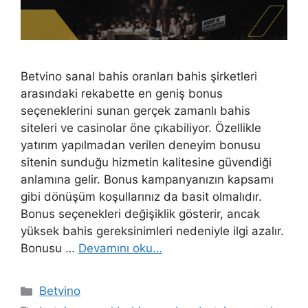
Betvino sanal bahis oranları bahis şirketleri
arasındaki rekabette en geniş bonus
seçeneklerini sunan gerçek zamanlı bahis
siteleri ve casinolar öne çıkabiliyor. Özellikle
yatırım yapılmadan verilen deneyim bonusu
sitenin sunduğu hizmetin kalitesine güvendiği
anlamına gelir. Bonus kampanyanızın kapsamı
gibi dönüşüm koşullarınız da basit olmalıdır.
Bonus seçenekleri değişiklik gösterir, ancak
yüksek bahis gereksinimleri nedeniyle ilgi azalır.
Bonusu …
Devamını oku…
Kategoriler
Betvino