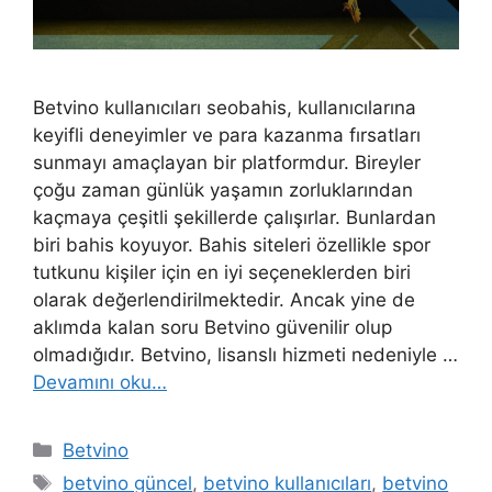
Betvino kullanıcıları seobahis, kullanıcılarına
keyifli deneyimler ve para kazanma fırsatları
sunmayı amaçlayan bir platformdur. Bireyler
çoğu zaman günlük yaşamın zorluklarından
kaçmaya çeşitli şekillerde çalışırlar. Bunlardan
biri bahis koyuyor. Bahis siteleri özellikle spor
tutkunu kişiler için en iyi seçeneklerden biri
olarak değerlendirilmektedir. Ancak yine de
aklımda kalan soru Betvino güvenilir olup
olmadığıdır. Betvino, lisanslı hizmeti nedeniyle …
Devamını oku…
Kategoriler
Betvino
Etiketler
betvino güncel
,
betvino kullanıcıları
,
betvino