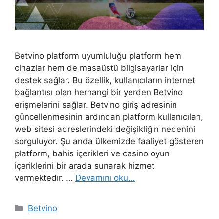
Betvino platform uyumluluğu platform hem
cihazlar hem de masaüstü bilgisayarlar için
destek sağlar. Bu özellik, kullanıcıların internet
bağlantısı olan herhangi bir yerden Betvino
erişmelerini sağlar. Betvino giriş adresinin
güncellenmesinin ardından platform kullanıcıları,
web sitesi adreslerindeki değişikliğin nedenini
sorguluyor. Şu anda ülkemizde faaliyet gösteren
platform, bahis içerikleri ve casino oyun
içeriklerini bir arada sunarak hizmet
vermektedir. …
Devamını oku…
Kategoriler
Betvino