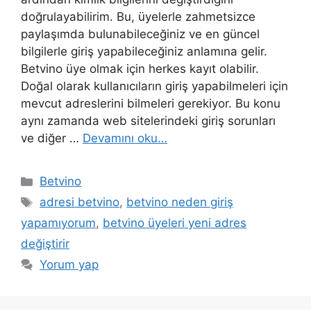
doğrulayabilirim. Bu, üyelerle zahmetsizce
paylaşımda bulunabileceğiniz ve en güncel
bilgilerle giriş yapabileceğiniz anlamına gelir.
Betvino üye olmak için herkes kayıt olabilir.
Doğal olarak kullanıcıların giriş yapabilmeleri için
mevcut adreslerini bilmeleri gerekiyor. Bu konu
aynı zamanda web sitelerindeki giriş sorunları
ve diğer …
Devamını oku…
Kategoriler
Betvino
Etiketler
adresi betvino
,
betvino neden giriş
yapamıyorum
,
betvino üyeleri yeni adres
değiştirir
Yorum yap