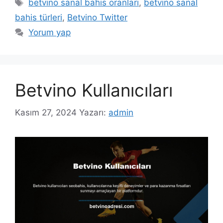
Etiketler
betvino sanal bahis oranları
,
betvino sanal
bahis türleri
,
Betvino Twitter
Yorum yap
Betvino Kullanıcıları
Kasım 27, 2024
Yazarı:
admin