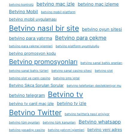
betvino maç izle
betvino maç izleme
betvino kontrolü
Betvino Mobil
betvino mobil platform
betvino mobil uygulaması
Betvino nasıl bir site
betvino oyun sitesi
Betvino para çekme
betvino para yatırma
betvino para çekme i̇şlemleri
betvino platform uyumluluğu
betvino promosyon kodu
Betvino promosyonları
betvino sanal bahis oranları
betvino sanal bahis türleri
betvino sanal casino sitesi
betvino slot
betvino slot ve canlı casino
betvino sms i̇ptal
Betvino Sıkça Sorulan Sorular
betvino telefonları destekleniyor mu
Betvino tv
betvino telegram
betvino tv izle
betvino tv canli maç izle
Betvino Twitter
betvino twitter’a nasıl erişiyor
Betvino whatsapp
betvino tüm oyunları
betvino türk kanunları
betvino yeni adres
betvino yasadışı casino
betvino yatırım i̇şlemleri