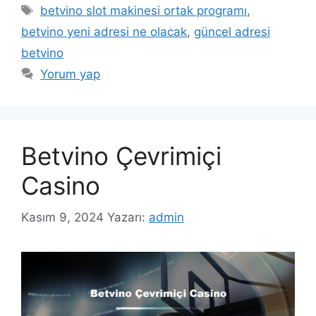
Etiketler
betvino slot makinesi ortak programı
,
betvino yeni adresi ne olacak
,
güncel adresi
betvino
Yorum yap
Betvino Çevrimiçi
Casino
Kasım 9, 2024
Yazarı:
admin