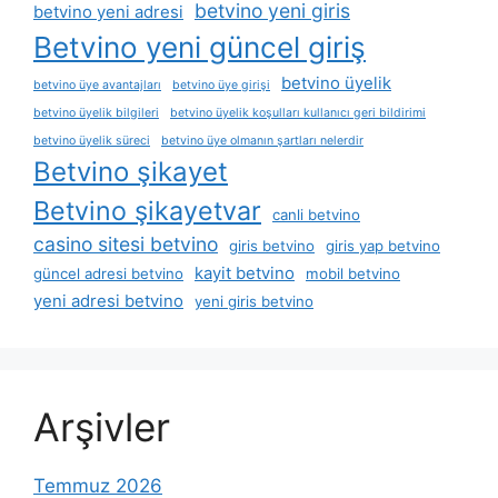
betvino yeni giris
betvino yeni adresi
Betvino yeni güncel giriş
betvino üyelik
betvino üye avantajları
betvino üye girişi
betvino üyelik bilgileri
betvino üyelik koşulları kullanıcı geri bildirimi
betvino üyelik süreci
betvino üye olmanın şartları nelerdir
Betvino şikayet
Betvino şikayetvar
canli betvino
casino sitesi betvino
giris betvino
giris yap betvino
kayit betvino
güncel adresi betvino
mobil betvino
yeni adresi betvino
yeni giris betvino
Arşivler
Temmuz 2026