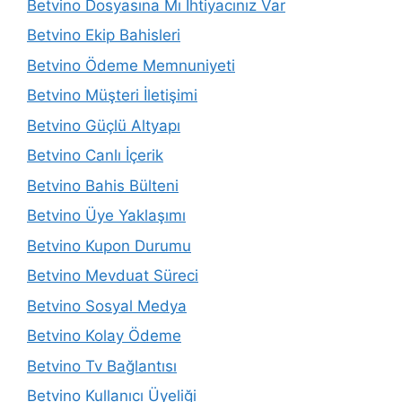
Betvino Dosyasına Mı İhtiyacınız Var
Betvino Ekip Bahisleri
Betvino Ödeme Memnuniyeti
Betvino Müşteri İletişimi
Betvino Güçlü Altyapı
Betvino Canlı İçerik
Betvino Bahis Bülteni
Betvino Üye Yaklaşımı
Betvino Kupon Durumu
Betvino Mevduat Süreci
Betvino Sosyal Medya
Betvino Kolay Ödeme
Betvino Tv Bağlantısı
Betvino Kullanıcı Üyeliği