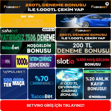
×
BETVINO GİRİŞ İÇİN TIKLAYINIZ!