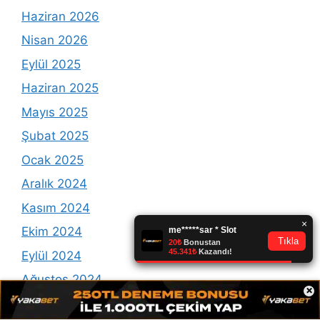
Haziran 2026
Nisan 2026
Eylül 2025
Haziran 2025
Mayıs 2025
Şubat 2025
Ocak 2025
Aralık 2024
Kasım 2024
Ekim 2024
Eylül 2024
Ağustos 2024
×
Temmuz 2024