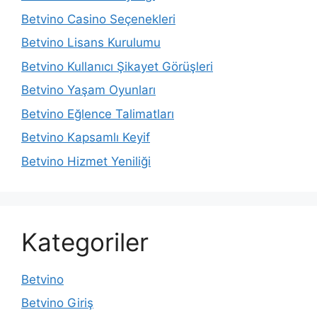
Betvino Casino Seçenekleri
Betvino Lisans Kurulumu
Betvino Kullanıcı Şikayet Görüşleri
Betvino Yaşam Oyunları
Betvino Eğlence Talimatları
Betvino Kapsamlı Keyif
Betvino Hizmet Yeniliği
Kategoriler
Betvino
Betvino Giriş