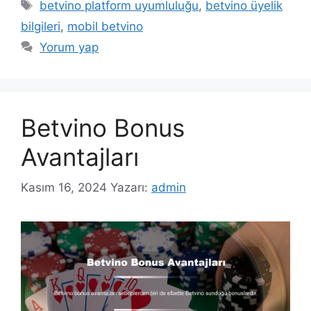
Etiketler
betvino platform uyumluluğu
,
betvino üyelik
bilgileri
,
mobil betvino
Yorum yap
Betvino Bonus
Avantajları
Kasım 16, 2024
Yazarı:
admin