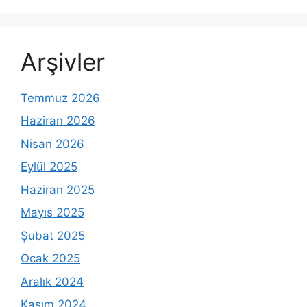
Arşivler
Temmuz 2026
Haziran 2026
Nisan 2026
Eylül 2025
Haziran 2025
Mayıs 2025
Şubat 2025
Ocak 2025
Aralık 2024
Kasım 2024