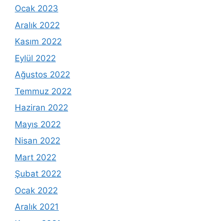
Ocak 2023
Aralık 2022
Kasım 2022
Eylül 2022
Ağustos 2022
Temmuz 2022
Haziran 2022
Mayıs 2022
Nisan 2022
Mart 2022
Şubat 2022
Ocak 2022
Aralık 2021