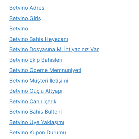
Betvino Adresi
Betvino Giriş
Betvino
Betvino Bahis Heyecanı
Betvino Dosyasına Mı İhtiyacınız Var
Betvino Ekip Bahisleri
Betvino Ödeme Memnuniyeti
Betvino Müşteri İletişimi
Betvino Güçlü Altyapı
Betvino Canlı İçerik
Betvino Bahis Bülteni
Betvino Üye Yaklaşımı
Betvino Kupon Durumu