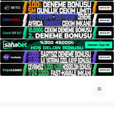
İçeriğe
atla
Menü