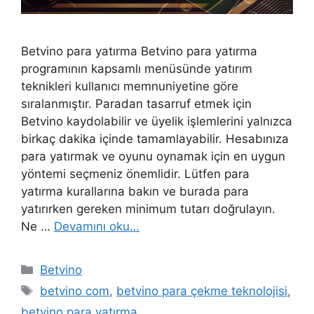
Betvino para yatırma Betvino para yatırma
programının kapsamlı menüsünde yatırım
teknikleri kullanıcı memnuniyetine göre
sıralanmıştır. Paradan tasarruf etmek için
Betvino kaydolabilir ve üyelik işlemlerini yalnızca
birkaç dakika içinde tamamlayabilir. Hesabınıza
para yatırmak ve oyunu oynamak için en uygun
yöntemi seçmeniz önemlidir. Lütfen para
yatırma kurallarına bakın ve burada para
yatırırken gereken minimum tutarı doğrulayın.
Ne …
Devamını oku…
Kategoriler
Betvino
Etiketler
betvino com
,
betvino para çekme teknolojisi
,
betvino para yatırma