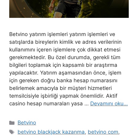
Betvino yatırım işlemleri yatırım işlemleri ve
satışlarda bireylerin kimlik ve adres verilerinin
kullanımını içeren işlemlere çok dikkat etmesi
gerekmektedir. Bu özel durumda, gerekli tüm
bilgileri toplamak için kapsamlı bir araştırma
yapılacaktır. Yatırım aşamasından önce, işlem
için gereken doğru banka hesap numarasını
belirlemek amacıyla bir müşteri hizmetleri
temsilcisiyle işbirliği yapmak önemlidir. Aktif
casino hesap numaraları yasa …
Devamını oku…
Kategoriler
Betvino
Etiketler
betvino blackjack kazanma
,
betvino com
,