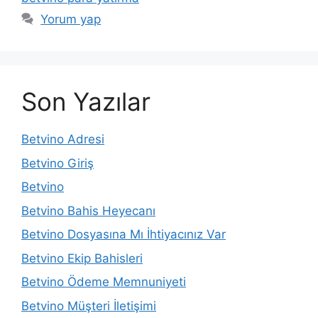
Yorum yap
Son Yazılar
Betvino Adresi
Betvino Giriş
Betvino
Betvino Bahis Heyecanı
Betvino Dosyasına Mı İhtiyacınız Var
Betvino Ekip Bahisleri
Betvino Ödeme Memnuniyeti
Betvino Müşteri İletişimi