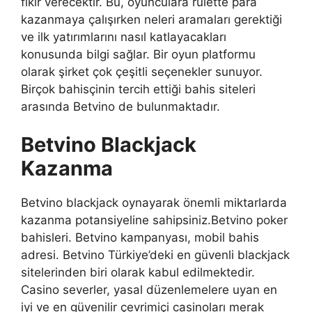
fikir verecektir. Bu, oyunculara rulette para
kazanmaya çalışırken neleri aramaları gerektiği
ve ilk yatırımlarını nasıl katlayacakları
konusunda bilgi sağlar. Bir oyun platformu
olarak şirket çok çeşitli seçenekler sunuyor.
Birçok bahisçinin tercih ettiği bahis siteleri
arasında Betvino de bulunmaktadır.
Betvino Blackjack
Kazanma
Betvino blackjack oynayarak önemli miktarlarda
kazanma potansiyeline sahipsiniz.Betvino poker
bahisleri. Betvino kampanyası, mobil bahis
adresi. Betvino Türkiye’deki en güvenli blackjack
sitelerinden biri olarak kabul edilmektedir.
Casino severler, yasal düzenlemelere uyan en
iyi ve en güvenilir çevrimiçi casinoları merak