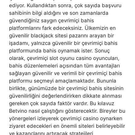
ediyor. Kullandıktan sonra, çok sayıda başvuru
sahibinin bilgi aldığını ve son zamanlarda
güvendiğiniz saygın çevrimiçi bahis
platformlarını fark edeceksiniz. Ülkemizin en
güvenilir blackjack sitesi pazarını arayan bir
işadamı, yalnızca güvenilir bir çevrimiçi bahis
platformunda bahis oynamak ister. Sonuç
olarak, çevrimiçi slot oyunu casino oyuncuları,
bahis düzenlemeleri açısından tüm avantajları
sağlayan güvenilir ve verimli bir çevrimiçi bahis
platformu seçmeyi amaçlamaktadır. Bununla
birlikte, günümüzde bir çevrimiçi bahis sitesinin
güvenilirliğini değerlendirirken dikkate alınması
gereken çok sayıda faktör vardır. Bu kılavuz
Betvino nasıl çalıştığını gösterecektir. Bireyler bu
yönergeleri izleyerek çevrimiçi casino oynarken
ziyaret edecekleri en önemli siteleri belirleyebilir
ve kazançlarını artıracak stratejileri