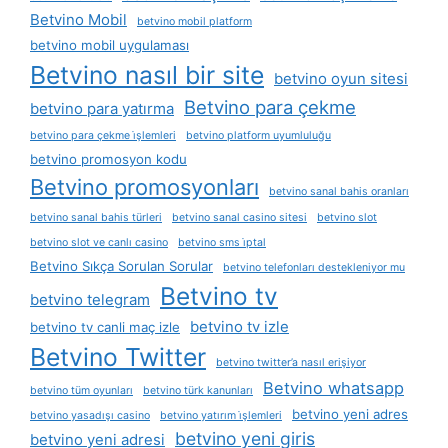
Betvino Mobil
betvino mobil platform
betvino mobil uygulaması
Betvino nasıl bir site
betvino oyun sitesi
Betvino para çekme
betvino para yatırma
betvino para çekme i̇şlemleri
betvino platform uyumluluğu
betvino promosyon kodu
Betvino promosyonları
betvino sanal bahis oranları
betvino sanal bahis türleri
betvino sanal casino sitesi
betvino slot
betvino slot ve canlı casino
betvino sms i̇ptal
Betvino Sıkça Sorulan Sorular
betvino telefonları destekleniyor mu
Betvino tv
betvino telegram
betvino tv izle
betvino tv canli maç izle
Betvino Twitter
betvino twitter’a nasıl erişiyor
Betvino whatsapp
betvino tüm oyunları
betvino türk kanunları
betvino yeni adres
betvino yasadışı casino
betvino yatırım i̇şlemleri
betvino yeni giris
betvino yeni adresi