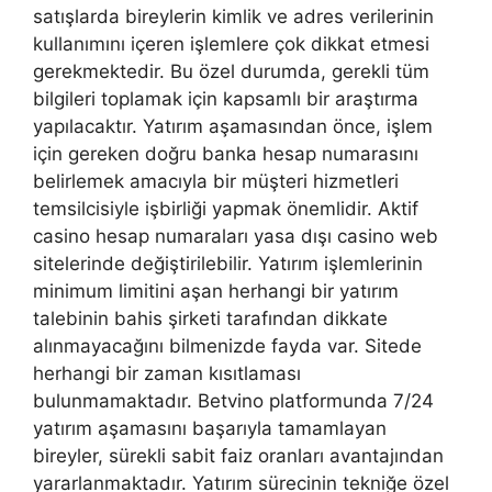
satışlarda bireylerin kimlik ve adres verilerinin
kullanımını içeren işlemlere çok dikkat etmesi
gerekmektedir. Bu özel durumda, gerekli tüm
bilgileri toplamak için kapsamlı bir araştırma
yapılacaktır. Yatırım aşamasından önce, işlem
için gereken doğru banka hesap numarasını
belirlemek amacıyla bir müşteri hizmetleri
temsilcisiyle işbirliği yapmak önemlidir. Aktif
casino hesap numaraları yasa dışı casino web
sitelerinde değiştirilebilir. Yatırım işlemlerinin
minimum limitini aşan herhangi bir yatırım
talebinin bahis şirketi tarafından dikkate
alınmayacağını bilmenizde fayda var. Sitede
herhangi bir zaman kısıtlaması
bulunmamaktadır. Betvino platformunda 7/24
yatırım aşamasını başarıyla tamamlayan
bireyler, sürekli sabit faiz oranları avantajından
yararlanmaktadır. Yatırım sürecinin tekniğe özel