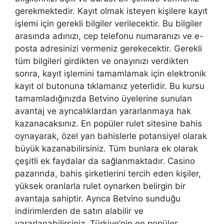
gerekmektedir. Kayıt olmak isteyen kişilere kayıt
işlemi için gerekli bilgiler verilecektir. Bu bilgiler
arasında adınızı, cep telefonu numaranızı ve e-
posta adresinizi vermeniz gerekecektir. Gerekli
tüm bilgileri girdikten ve onayınızı verdikten
sonra, kayıt işlemini tamamlamak için elektronik
kayıt ol butonuna tıklamanız yeterlidir. Bu kursu
tamamladığınızda Betvino üyelerine sunulan
avantaj ve ayrıcalıklardan yararlanmaya hak
kazanacaksınız. En popüler rulet sitesine bahis
oynayarak, özel yan bahislerle potansiyel olarak
büyük kazanabilirsiniz. Tüm bunlara ek olarak
çeşitli ek faydalar da sağlanmaktadır. Casino
pazarında, bahis şirketlerini tercih eden kişiler,
yüksek oranlarla rulet oynarken belirgin bir
avantaja sahiptir. Ayrıca Betvino sunduğu
indirimlerden de satın alabilir ve
yararlanabilirsiniz. Türkiye’nin en popüler