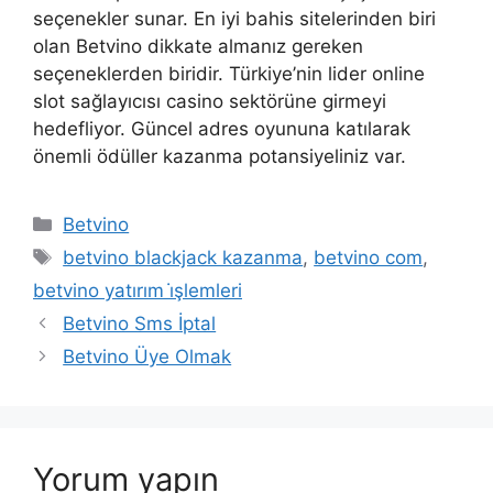
seçenekler sunar. En iyi bahis sitelerinden biri
olan Betvino dikkate almanız gereken
seçeneklerden biridir. Türkiye’nin lider online
slot sağlayıcısı casino sektörüne girmeyi
hedefliyor. Güncel adres oyununa katılarak
önemli ödüller kazanma potansiyeliniz var.
Kategoriler
Betvino
Etiketler
betvino blackjack kazanma
,
betvino com
,
betvino yatırım i̇şlemleri
Yazı
Betvino Sms İptal
dolaşımı
Betvino Üye Olmak
Yorum yapın