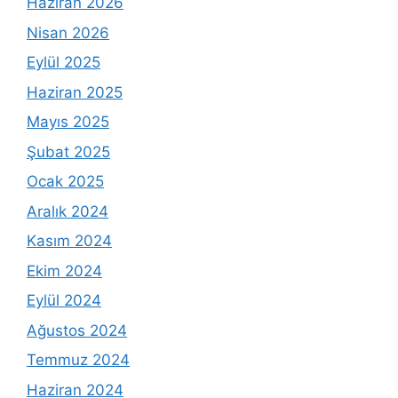
Haziran 2026
Nisan 2026
Eylül 2025
Haziran 2025
Mayıs 2025
Şubat 2025
Ocak 2025
Aralık 2024
Kasım 2024
Ekim 2024
Eylül 2024
Ağustos 2024
Temmuz 2024
Haziran 2024