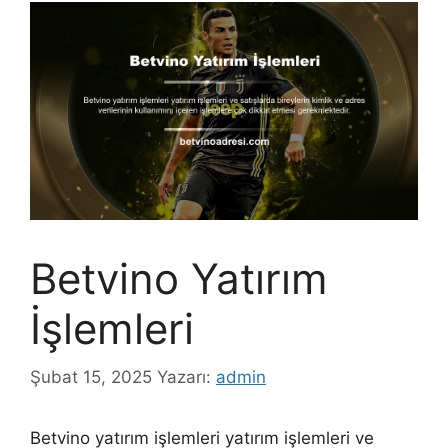
Betvino Yatırım
İşlemleri
Şubat 15, 2025
Yazarı:
admin
Betvino yatırım işlemleri yatırım işlemleri ve