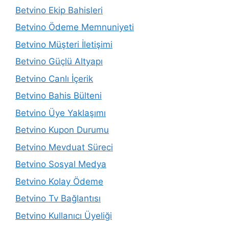
Betvino Ekip Bahisleri
Betvino Ödeme Memnuniyeti
Betvino Müşteri İletişimi
Betvino Güçlü Altyapı
Betvino Canlı İçerik
Betvino Bahis Bülteni
Betvino Üye Yaklaşımı
Betvino Kupon Durumu
Betvino Mevduat Süreci
Betvino Sosyal Medya
Betvino Kolay Ödeme
Betvino Tv Bağlantısı
Betvino Kullanıcı Üyeliği