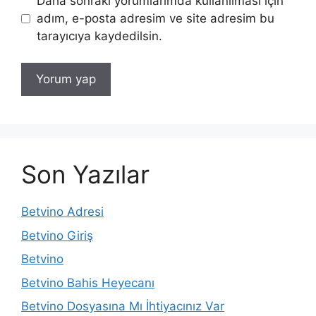
Daha sonraki yorumlarımda kullanılması için
adım, e-posta adresim ve site adresim bu
tarayıcıya kaydedilsin.
Son Yazılar
Betvino Adresi
Betvino Giriş
Betvino
Betvino Bahis Heyecanı
Betvino Dosyasına Mı İhtiyacınız Var