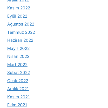
Kasım 2022
Eylül 2022
Ağustos 2022
Temmuz 2022
Haziran 2022
Mayıs 2022
Nisan 2022
Mart 2022
Şubat 2022
Ocak 2022
Aralık 2021
Kasım 2021
Ekim 2021