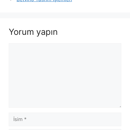
Yorum yapın
Yorum
İsim