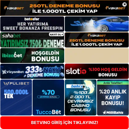
×
BETVINO GİRİŞ İÇİN TIKLAYINIZ!