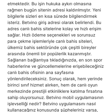
etmektedir. Bu işin hukuka aykırı olmasına
rağmen bugün sitenin adresi kaldırılmıştır. Yeni
bilgilerle sizleri en kısa sürede bilgilendirmek
isteriz. Betvino giriş adresi olarak belirlendi. Bu
adres canlı bahis sitelerine kolay ve hızlı erişim
sağlar. Hızlı ödeme seçenekleri ve sorunsuz
para çekme işlemleriyle canlı bahis siteleri,
ülkemiz bahis sektöründe çok çeşitli bireyler
arasında önemli bir popülerlik kazanmıştır.
Sağlanan bağlantıya tıkladığınızda, en son spor
haberlerine ve güncellemelerine erişebileceğiniz
canlı bahis ofisinin ana sayfasına
yönlendirileceksiniz. Sonuç olarak, hem yerinde
birinci sınıf hizmet alırken, hem de canlı oyun
merkezinde prestijli etkinliklere katılma fırsatına
sahip oluyorsunuz. Betvino mobil uygulamasının
işlevselliği nedir? Betvino uygulamasını nasıl
kullanacağınız konusunda şüpheleriniz varsa,