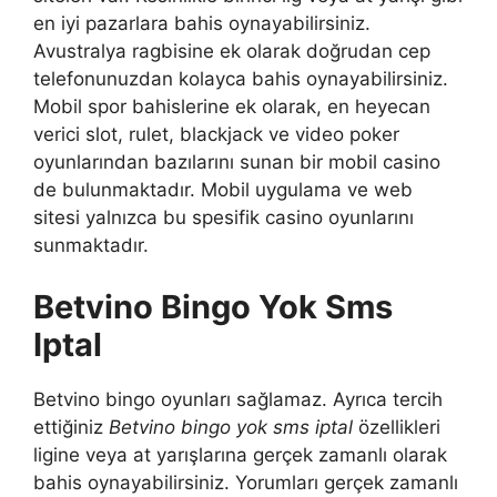
en iyi pazarlara bahis oynayabilirsiniz.
Avustralya ragbisine ek olarak doğrudan cep
telefonunuzdan kolayca bahis oynayabilirsiniz.
Mobil spor bahislerine ek olarak, en heyecan
verici slot, rulet, blackjack ve video poker
oyunlarından bazılarını sunan bir mobil casino
de bulunmaktadır. Mobil uygulama ve web
sitesi yalnızca bu spesifik casino oyunlarını
sunmaktadır.
Betvino Bingo Yok Sms
Iptal
Betvino bingo oyunları sağlamaz. Ayrıca tercih
ettiğiniz
Betvino bingo yok sms iptal
özellikleri
ligine veya at yarışlarına gerçek zamanlı olarak
bahis oynayabilirsiniz. Yorumları gerçek zamanlı