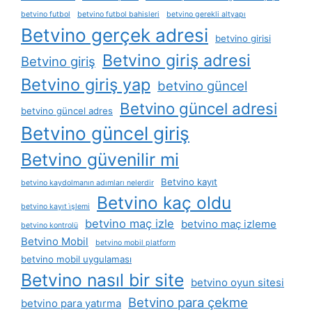
betvino futbol
betvino futbol bahisleri
betvino gerekli altyapı
Betvino gerçek adresi
betvino girisi
Betvino giriş adresi
Betvino giriş
Betvino giriş yap
betvino güncel
Betvino güncel adresi
betvino güncel adres
Betvino güncel giriş
Betvino güvenilir mi
Betvino kayıt
betvino kaydolmanın adımları nelerdir
Betvino kaç oldu
betvino kayıt i̇şlemi
betvino maç izle
betvino maç izleme
betvino kontrolü
Betvino Mobil
betvino mobil platform
betvino mobil uygulaması
Betvino nasıl bir site
betvino oyun sitesi
Betvino para çekme
betvino para yatırma