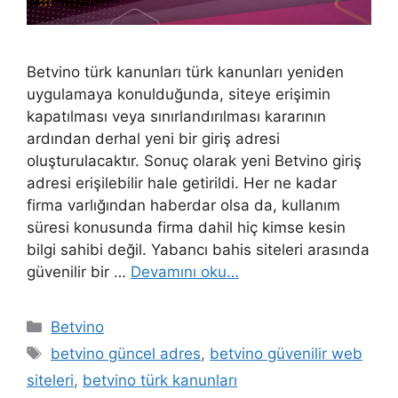
Betvino türk kanunları türk kanunları yeniden
uygulamaya konulduğunda, siteye erişimin
kapatılması veya sınırlandırılması kararının
ardından derhal yeni bir giriş adresi
oluşturulacaktır. Sonuç olarak yeni Betvino giriş
adresi erişilebilir hale getirildi. Her ne kadar
firma varlığından haberdar olsa da, kullanım
süresi konusunda firma dahil hiç kimse kesin
bilgi sahibi değil. Yabancı bahis siteleri arasında
güvenilir bir …
Devamını oku…
Kategoriler
Betvino
Etiketler
betvino güncel adres
,
betvino güvenilir web
siteleri
,
betvino türk kanunları