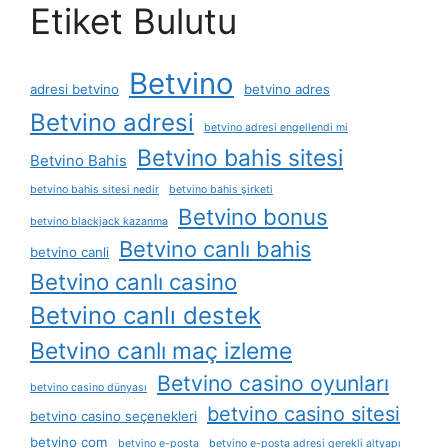
Etiket Bulutu
Betvino
adresi betvino
betvino adres
Betvino adresi
betvino adresi engellendi mi
Betvino bahis sitesi
Betvino Bahis
betvino bahis sitesi nedir
betvino bahis şirketi
Betvino bonus
betvino blackjack kazanma
Betvino canlı bahis
betvino canli
Betvino canlı casino
Betvino canlı destek
Betvino canlı maç izleme
Betvino casino oyunları
betvino casino dünyası
betvino casino sitesi
betvino casino seçenekleri
betvino com
betvino e-posta
betvino e-posta adresi gerekli altyapı