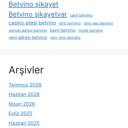
Betvino şikayet
Betvino şikayetvar
canli betvino
casino sitesi betvino
giris betvino
giris yap betvino
kayit betvino
güncel adresi betvino
mobil betvino
yeni adresi betvino
yeni giris betvino
Arşivler
Temmuz 2026
Haziran 2026
Nisan 2026
Eylül 2025
Haziran 2025