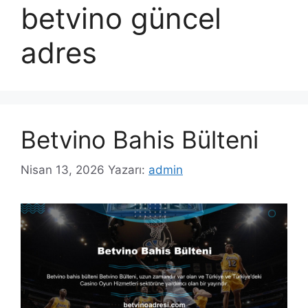
betvino güncel
adres
Betvino Bahis Bülteni
Nisan 13, 2026
Yazarı:
admin