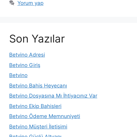
Yorum yap
Son Yazılar
Betvino Adresi
Betvino Giriş
Betvino
Betvino Bahis Heyecanı
Betvino Dosyasına Mı İhtiyacınız Var
Betvino Ekip Bahisleri
Betvino Ödeme Memnuniyeti
Betvino Müşteri İletişimi
Betvino Güçlü Altyapı