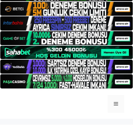
İçeriğe
atla
Menü