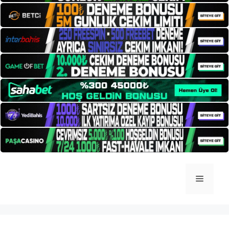
İçeriğe
atla
Menü