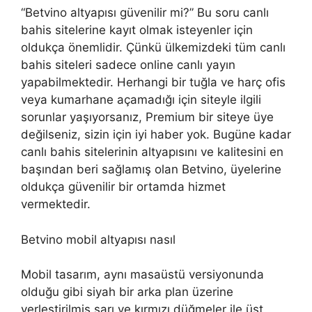
“Betvino altyapısı güvenilir mi?” Bu soru canlı
bahis sitelerine kayıt olmak isteyenler için
oldukça önemlidir. Çünkü ülkemizdeki tüm canlı
bahis siteleri sadece online canlı yayın
yapabilmektedir. Herhangi bir tuğla ve harç ofis
veya kumarhane açamadığı için siteyle ilgili
sorunlar yaşıyorsanız, Premium bir siteye üye
değilseniz, sizin için iyi haber yok. Bugüne kadar
canlı bahis sitelerinin altyapısını ve kalitesini en
başından beri sağlamış olan Betvino, üyelerine
oldukça güvenilir bir ortamda hizmet
vermektedir.
Betvino mobil altyapısı nasıl
Mobil tasarım, aynı masaüstü versiyonunda
olduğu gibi siyah bir arka plan üzerine
yerleştirilmiş sarı ve kırmızı düğmeler ile üst