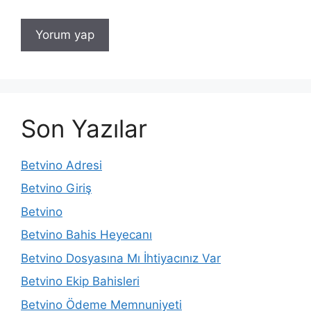
Son Yazılar
Betvino Adresi
Betvino Giriş
Betvino
Betvino Bahis Heyecanı
Betvino Dosyasına Mı İhtiyacınız Var
Betvino Ekip Bahisleri
Betvino Ödeme Memnuniyeti