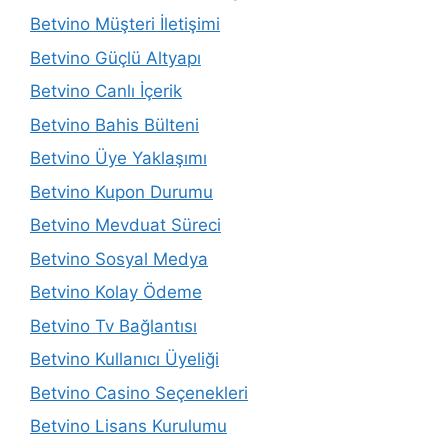
Betvino Müşteri İletişimi
Betvino Güçlü Altyapı
Betvino Canlı İçerik
Betvino Bahis Bülteni
Betvino Üye Yaklaşımı
Betvino Kupon Durumu
Betvino Mevduat Süreci
Betvino Sosyal Medya
Betvino Kolay Ödeme
Betvino Tv Bağlantısı
Betvino Kullanıcı Üyeliği
Betvino Casino Seçenekleri
Betvino Lisans Kurulumu