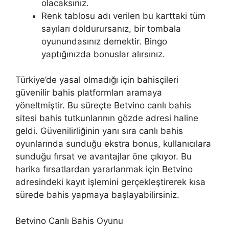
olacaksınız.
Renk tablosu adı verilen bu karttaki tüm
sayıları doldurursanız, bir tombala
oyunundasınız demektir. Bingo
yaptığınızda bonuslar alırsınız.
Türkiye’de yasal olmadığı için bahisçileri
güvenilir bahis platformları aramaya
yöneltmiştir. Bu süreçte Betvino canlı bahis
sitesi bahis tutkunlarının gözde adresi haline
geldi. Güvenilirliğinin yanı sıra canlı bahis
oyunlarında sunduğu ekstra bonus, kullanıcılara
sunduğu fırsat ve avantajlar öne çıkıyor. Bu
harika fırsatlardan yararlanmak için Betvino
adresindeki kayıt işlemini gerçekleştirerek kısa
sürede bahis yapmaya başlayabilirsiniz.
Betvino Canlı Bahis Oyunu