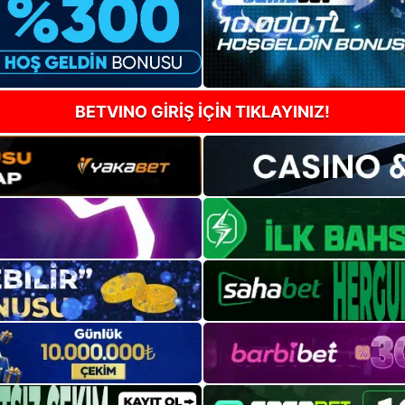
BETVINO GİRİŞ İÇİN TIKLAYINIZ!