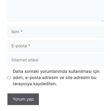
İsim
E-
posta
İnternet
sitesi
Daha sonraki yorumlarımda kullanılması için
adım, e-posta adresim ve site adresim bu
tarayıcıya kaydedilsin.