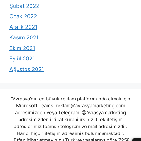
Şubat 2022
Ocak 2022
Aralık 2021
Kasım 2021
Ekim 2021
Eylül 2021
Ağustos 2021
"Avrasya'nın en büyük reklam platformunda olmak için
Microsoft Teams:
reklam@avrasyamarketing.com
adresimizden veya Telegram: @Avrasyamarketing
adresimizden irtibat kurabilirsiniz. (Tek iletişim
adreslerimiz teams / telegram ve mail adresimizdir.
Harici hiçbir iletişim adresimiz bulunmamaktadır.
Lütfen itibar etmeyiniz.) Türkiye yasalarına göre 7258