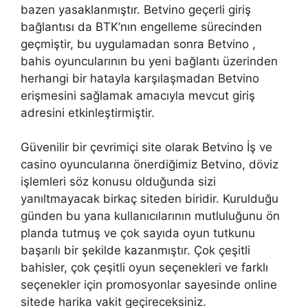
bazen yasaklanmıştır. Betvino geçerli giriş
bağlantısı da BTK’nın engelleme sürecinden
geçmiştir, bu uygulamadan sonra Betvino ,
bahis oyuncularının bu yeni bağlantı üzerinden
herhangi bir hatayla karşılaşmadan Betvino
erişmesini sağlamak amacıyla mevcut giriş
adresini etkinleştirmiştir.
Güvenilir bir çevrimiçi site olarak Betvino İş ve
casino oyuncularına önerdiğimiz Betvino, döviz
işlemleri söz konusu olduğunda sizi
yanıltmayacak birkaç siteden biridir. Kurulduğu
günden bu yana kullanıcılarının mutluluğunu ön
planda tutmuş ve çok sayıda oyun tutkunu
başarılı bir şekilde kazanmıştır. Çok çeşitli
bahisler, çok çeşitli oyun seçenekleri ve farklı
seçenekler için promosyonlar sayesinde online
sitede harika vakit geçireceksiniz.