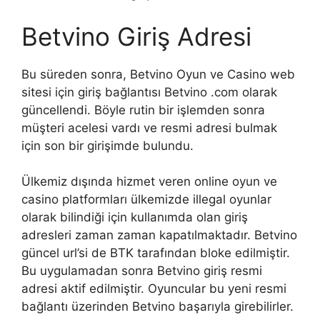
Betvino Giriş Adresi
Bu süreden sonra, Betvino Oyun ve Casino web
sitesi için giriş bağlantısı Betvino .com olarak
güncellendi. Böyle rutin bir işlemden sonra
müşteri acelesi vardı ve resmi adresi bulmak
için son bir girişimde bulundu.
Ülkemiz dışında hizmet veren online oyun ve
casino platformları ülkemizde illegal oyunlar
olarak bilindiği için kullanımda olan giriş
adresleri zaman zaman kapatılmaktadır. Betvino
güncel url’si de BTK tarafından bloke edilmiştir.
Bu uygulamadan sonra Betvino giriş resmi
adresi aktif edilmiştir. Oyuncular bu yeni resmi
bağlantı üzerinden Betvino başarıyla girebilirler.