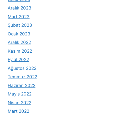
Aralık 2023
Mart 2023
Şubat 2023
Ocak 2023
Aralık 2022
Kasım 2022
Eylül 2022
Ağustos 2022
Temmuz 2022
Haziran 2022
Mayıs 2022
Nisan 2022
Mart 2022