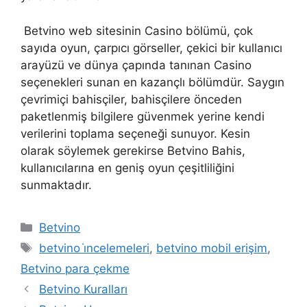
Betvino web sitesinin Casino bölümü, çok
sayıda oyun, çarpıcı görseller, çekici bir kullanıcı
arayüzü ve dünya çapında tanınan Casino
seçenekleri sunan en kazançlı bölümdür. Saygın
çevrimiçi bahisçiler, bahisçilere önceden
paketlenmiş bilgilere güvenmek yerine kendi
verilerini toplama seçeneği sunuyor. Kesin
olarak söylemek gerekirse Betvino Bahis,
kullanıcılarına en geniş oyun çeşitliliğini
sunmaktadır.
Kategoriler
Betvino
Etiketler
betvino i̇ncelemeleri
,
betvino mobil erişim
,
Betvino para çekme
Yazı
Betvino Kuralları
dolaşımı