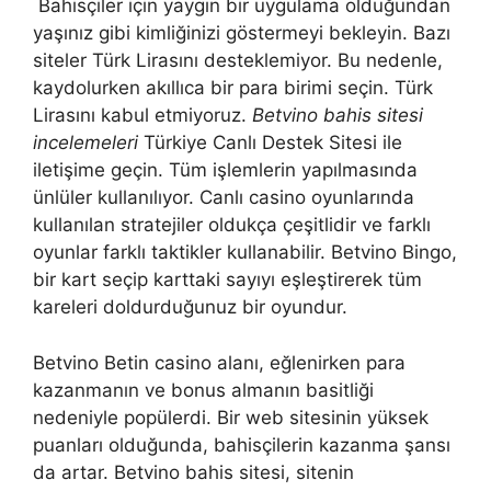
Bahisçiler için yaygın bir uygulama olduğundan
yaşınız gibi kimliğinizi göstermeyi bekleyin. Bazı
siteler Türk Lirasını desteklemiyor. Bu nedenle,
kaydolurken akıllıca bir para birimi seçin. Türk
Lirasını kabul etmiyoruz.
Betvino bahis sitesi
incelemeleri
Türkiye Canlı Destek Sitesi ile
iletişime geçin. Tüm işlemlerin yapılmasında
ünlüler kullanılıyor. Canlı casino oyunlarında
kullanılan stratejiler oldukça çeşitlidir ve farklı
oyunlar farklı taktikler kullanabilir. Betvino Bingo,
bir kart seçip karttaki sayıyı eşleştirerek tüm
kareleri doldurduğunuz bir oyundur.
Betvino Betin casino alanı, eğlenirken para
kazanmanın ve bonus almanın basitliği
nedeniyle popülerdi. Bir web sitesinin yüksek
puanları olduğunda, bahisçilerin kazanma şansı
da artar. Betvino bahis sitesi, sitenin