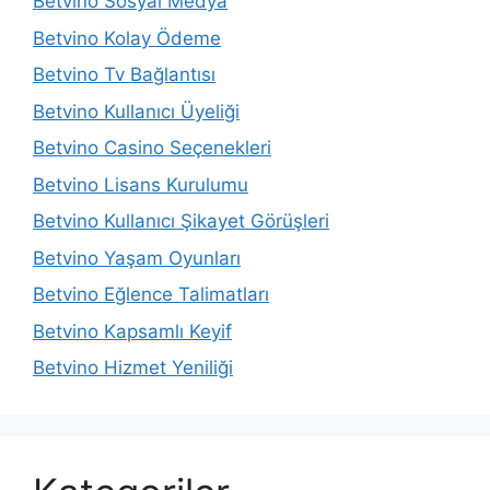
Betvino Sosyal Medya
Betvino Kolay Ödeme
Betvino Tv Bağlantısı
Betvino Kullanıcı Üyeliği
Betvino Casino Seçenekleri
Betvino Lisans Kurulumu
Betvino Kullanıcı Şikayet Görüşleri
Betvino Yaşam Oyunları
Betvino Eğlence Talimatları
Betvino Kapsamlı Keyif
Betvino Hizmet Yeniliği