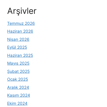
Arşivler
Temmuz 2026
Haziran 2026
Nisan 2026
Eylül 2025
Haziran 2025
Mayıs 2025
Şubat 2025
Ocak 2025
Aralık 2024
Kasım 2024
Ekim 2024