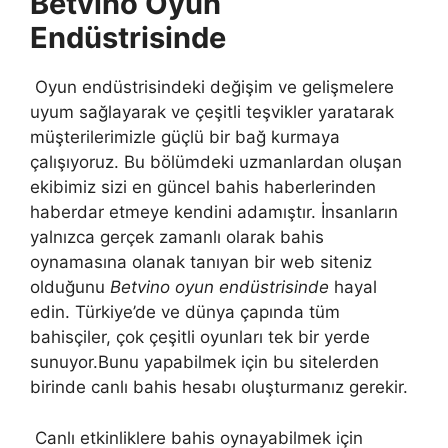
Betvino Oyun
Endüstrisinde
Oyun endüstrisindeki değişim ve gelişmelere
uyum sağlayarak ve çeşitli teşvikler yaratarak
müşterilerimizle güçlü bir bağ kurmaya
çalışıyoruz. Bu bölümdeki uzmanlardan oluşan
ekibimiz sizi en güncel bahis haberlerinden
haberdar etmeye kendini adamıştır. İnsanların
yalnızca gerçek zamanlı olarak bahis
oynamasına olanak tanıyan bir web siteniz
olduğunu
Betvino oyun endüstrisinde
hayal
edin. Türkiye’de ve dünya çapında tüm
bahisçiler, çok çeşitli oyunları tek bir yerde
sunuyor.Bunu yapabilmek için bu sitelerden
birinde canlı bahis hesabı oluşturmanız gerekir.
Canlı etkinliklere bahis oynayabilmek için