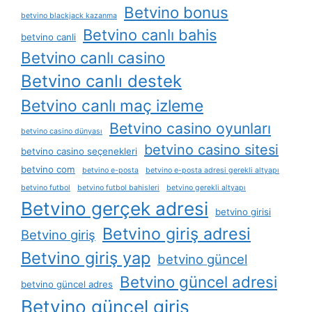
Betvino bonus
betvino blackjack kazanma
Betvino canlı bahis
betvino canli
Betvino canlı casino
Betvino canlı destek
Betvino canlı maç izleme
Betvino casino oyunları
betvino casino dünyası
betvino casino sitesi
betvino casino seçenekleri
betvino com
betvino e-posta
betvino e-posta adresi gerekli altyapı
betvino futbol
betvino futbol bahisleri
betvino gerekli altyapı
Betvino gerçek adresi
betvino girisi
Betvino giriş adresi
Betvino giriş
Betvino giriş yap
betvino güncel
Betvino güncel adresi
betvino güncel adres
Betvino güncel giriş