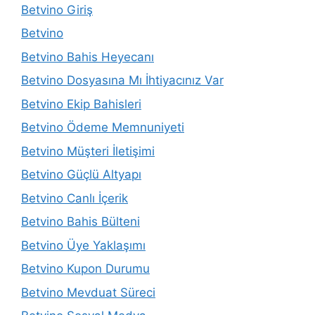
Betvino Giriş
Betvino
Betvino Bahis Heyecanı
Betvino Dosyasına Mı İhtiyacınız Var
Betvino Ekip Bahisleri
Betvino Ödeme Memnuniyeti
Betvino Müşteri İletişimi
Betvino Güçlü Altyapı
Betvino Canlı İçerik
Betvino Bahis Bülteni
Betvino Üye Yaklaşımı
Betvino Kupon Durumu
Betvino Mevduat Süreci