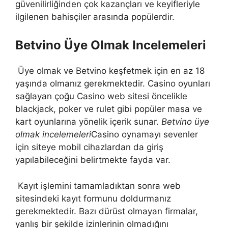
güvenilirliğinden çok kazançları ve keyifleriyle
ilgilenen bahisçiler arasında popülerdir.
Betvino Üye Olmak Incelemeleri
Üye olmak ve Betvino keşfetmek için en az 18
yaşında olmanız gerekmektedir. Casino oyunları
sağlayan çoğu Casino web sitesi öncelikle
blackjack, poker ve rulet gibi popüler masa ve
kart oyunlarına yönelik içerik sunar.
Betvino üye
olmak incelemeleri
Casino oynamayı sevenler
için siteye mobil cihazlardan da giriş
yapılabileceğini belirtmekte fayda var.
Kayıt işlemini tamamladıktan sonra web
sitesindeki kayıt formunu doldurmanız
gerekmektedir. Bazı dürüst olmayan firmalar,
yanlış bir şekilde izinlerinin olmadığını