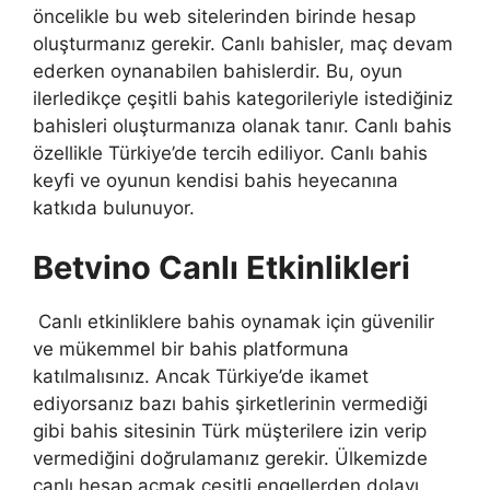
öncelikle bu web sitelerinden birinde hesap
oluşturmanız gerekir. Canlı bahisler, maç devam
ederken oynanabilen bahislerdir. Bu, oyun
ilerledikçe çeşitli bahis kategorileriyle istediğiniz
bahisleri oluşturmanıza olanak tanır. Canlı bahis
özellikle Türkiye’de tercih ediliyor. Canlı bahis
keyfi ve oyunun kendisi bahis heyecanına
katkıda bulunuyor.
Betvino Canlı Etkinlikleri
Canlı etkinliklere bahis oynamak için güvenilir
ve mükemmel bir bahis platformuna
katılmalısınız. Ancak Türkiye’de ikamet
ediyorsanız bazı bahis şirketlerinin vermediği
gibi bahis sitesinin Türk müşterilere izin verip
vermediğini doğrulamanız gerekir. Ülkemizde
canlı hesap açmak çeşitli engellerden dolayı