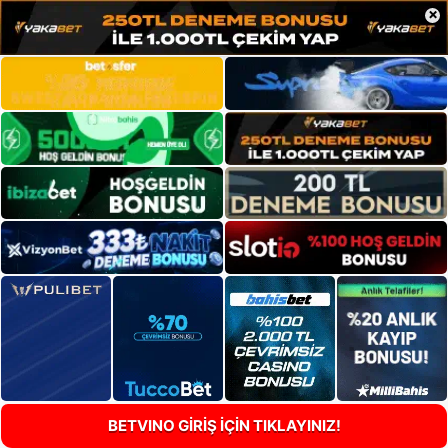
×
BETVINO GİRİŞ İÇİN TIKLAYINIZ!