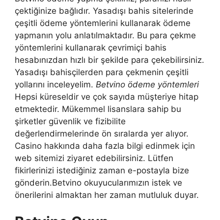
çektiğinize bağlıdır. Yasadışı bahis sitelerinde
çeşitli ödeme yöntemlerini kullanarak ödeme
yapmanın yolu anlatılmaktadır. Bu para çekme
yöntemlerini kullanarak çevrimiçi bahis
hesabınızdan hızlı bir şekilde para çekebilirsiniz.
Yasadışı bahisçilerden para çekmenin çeşitli
yollarını inceleyelim.
Betvino ödeme yöntemleri
Hepsi küreseldir ve çok sayıda müşteriye hitap
etmektedir. Mükemmel lisanslara sahip bu
şirketler güvenlik ve fizibilite
değerlendirmelerinde ön sıralarda yer alıyor.
Casino hakkında daha fazla bilgi edinmek için
web sitemizi ziyaret edebilirsiniz. Lütfen
fikirlerinizi istediğiniz zaman e-postayla bize
gönderin.Betvino okuyucularımızın istek ve
önerilerini almaktan her zaman mutluluk duyar.