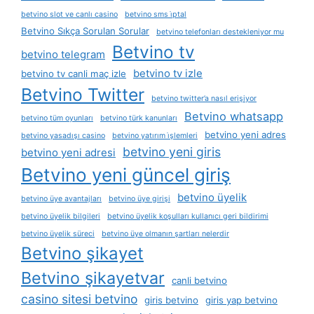
betvino slot ve canlı casino
betvino sms i̇ptal
Betvino Sıkça Sorulan Sorular
betvino telefonları destekleniyor mu
Betvino tv
betvino telegram
betvino tv izle
betvino tv canli maç izle
Betvino Twitter
betvino twitter’a nasıl erişiyor
Betvino whatsapp
betvino tüm oyunları
betvino türk kanunları
betvino yeni adres
betvino yasadışı casino
betvino yatırım i̇şlemleri
betvino yeni giris
betvino yeni adresi
Betvino yeni güncel giriş
betvino üyelik
betvino üye avantajları
betvino üye girişi
betvino üyelik bilgileri
betvino üyelik koşulları kullanıcı geri bildirimi
betvino üyelik süreci
betvino üye olmanın şartları nelerdir
Betvino şikayet
Betvino şikayetvar
canli betvino
casino sitesi betvino
giris betvino
giris yap betvino