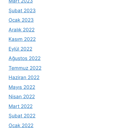
Mart 2023
Şubat 2023
Ocak 2023
Aralık 2022
Kasım 2022
Eylül 2022
Ağustos 2022
Temmuz 2022
Haziran 2022
Mayıs 2022
Nisan 2022
Mart 2022
Şubat 2022
Ocak 2022