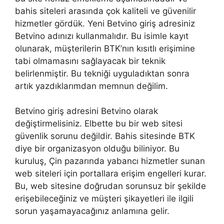
bahis siteleri arasında çok kaliteli ve güvenilir
hizmetler gördük. Yeni Betvino giriş adresiniz
Betvino adınızı kullanmalıdır. Bu isimle kayıt
olunarak, müşterilerin BTK’nın kısıtlı erişimine
tabi olmamasını sağlayacak bir teknik
belirlenmiştir. Bu tekniği uyguladıktan sonra
artık yazdıklarımdan memnun değilim.
Betvino giriş adresini Betvino olarak
değiştirmelisiniz. Elbette bu bir web sitesi
güvenlik sorunu değildir. Bahis sitesinde BTK
diye bir organizasyon olduğu biliniyor. Bu
kuruluş, Çin pazarında yabancı hizmetler sunan
web siteleri için portallara erişim engelleri kurar.
Bu, web sitesine doğrudan sorunsuz bir şekilde
erişebileceğiniz ve müşteri şikayetleri ile ilgili
sorun yaşamayacağınız anlamına gelir.