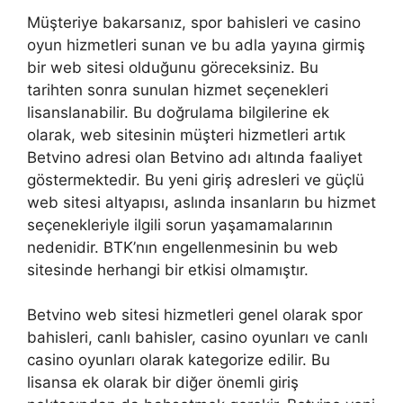
Müşteriye bakarsanız, spor bahisleri ve casino
oyun hizmetleri sunan ve bu adla yayına girmiş
bir web sitesi olduğunu göreceksiniz. Bu
tarihten sonra sunulan hizmet seçenekleri
lisanslanabilir. Bu doğrulama bilgilerine ek
olarak, web sitesinin müşteri hizmetleri artık
Betvino adresi olan Betvino adı altında faaliyet
göstermektedir. Bu yeni giriş adresleri ve güçlü
web sitesi altyapısı, aslında insanların bu hizmet
seçenekleriyle ilgili sorun yaşamamalarının
nedenidir. BTK’nın engellenmesinin bu web
sitesinde herhangi bir etkisi olmamıştır.
Betvino web sitesi hizmetleri genel olarak spor
bahisleri, canlı bahisler, casino oyunları ve canlı
casino oyunları olarak kategorize edilir. Bu
lisansa ek olarak bir diğer önemli giriş