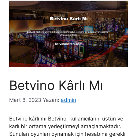
Betvino Kârlı Mı
Mart 8, 2023
Yazarı:
admin
Betvino kârlı mı Betvino, kullanıcılarını üstün ve
karlı bir ortama yerleştirmeyi amaçlamaktadır.
Sunulan oyunları oynamak için hesabına gerekli