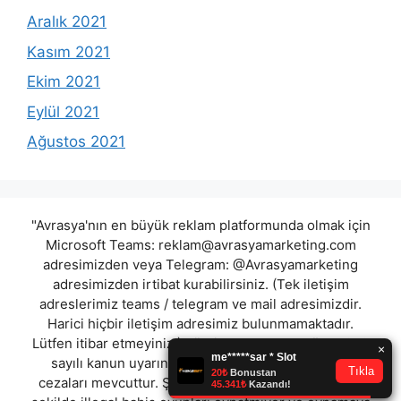
Aralık 2021
Kasım 2021
Ekim 2021
Eylül 2021
Ağustos 2021
"Avrasya'nın en büyük reklam platformunda olmak için
Microsoft Teams:
reklam@avrasyamarketing.com
adresimizden veya Telegram: @Avrasyamarketing
adresimizden irtibat kurabilirsiniz. (Tek iletişim
adreslerimiz teams / telegram ve mail adresimizdir.
Harici hiçbir iletişim adresimiz bulunmamaktadır.
Lütfen itibar etmeyiniz.) Türkiye yasalarına göre 7258
sayılı kanun uyarınca yasa dışı bahis oynamanın
cezaları mevcuttur. Şu an bulunduğunuz site hiç bir