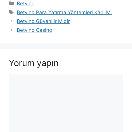
Kategoriler
Betvino
Etiketler
Betvino Para Yatırma Yöntemleri Kârlı Mı
Yazı
Betvino Güvenilir Midir
dolaşımı
Betvino Casino
Yorum yapın
Yorum