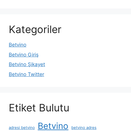
Kategoriler
Betvino
Betvino Giriş
Betvino Şikayet
Betvino Twitter
Etiket Bulutu
Betvino
adresi betvino
betvino adres