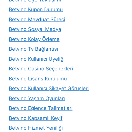
Betvino Kupon Durumu
Betvino Mevduat Süreci
Betvino Sosyal Medya
Betvino Kolay Ödeme
Betvino Tv Bağlantısı
Betvino Kullanıcı Üyeliği
Betvino Casino Seçenekleri
Betvino Lisans Kurulumu
Betvino Kullanıcı Şikayet Görüşleri
Betvino Yaşam Oyunları
Betvino Eğlence Talimatları
Betvino Kapsamlı Keyif
Betvino Hizmet Yeniliği