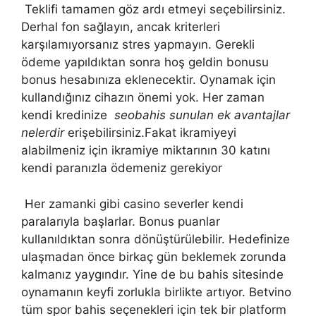
Teklifi tamamen göz ardı etmeyi seçebilirsiniz.
Derhal fon sağlayın, ancak kriterleri
karşılamıyorsanız stres yapmayın. Gerekli
ödeme yapıldıktan sonra hoş geldin bonusu
bonus hesabınıza eklenecektir. Oynamak için
kullandığınız cihazın önemi yok. Her zaman
kendi kredinize
seobahis sunulan ek avantajlar
nelerdir
erişebilirsiniz.Fakat ikramiyeyi
alabilmeniz için ikramiye miktarının 30 katını
kendi paranızla ödemeniz gerekiyor
Her zamanki gibi casino severler kendi
paralarıyla başlarlar. Bonus puanlar
kullanıldıktan sonra dönüştürülebilir. Hedefinize
ulaşmadan önce birkaç gün beklemek zorunda
kalmanız yaygındır. Yine de bu bahis sitesinde
oynamanın keyfi zorlukla birlikte artıyor. Betvino
tüm spor bahis seçenekleri için tek bir platform