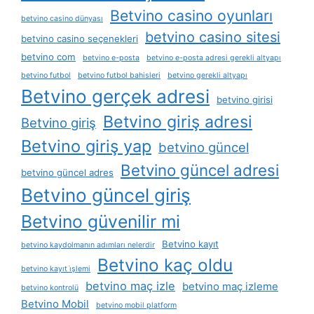
Betvino casino oyunları
betvino casino dünyası
betvino casino sitesi
betvino casino seçenekleri
betvino com
betvino e-posta
betvino e-posta adresi gerekli altyapı
betvino futbol
betvino futbol bahisleri
betvino gerekli altyapı
Betvino gerçek adresi
betvino girisi
Betvino giriş adresi
Betvino giriş
Betvino giriş yap
betvino güncel
Betvino güncel adresi
betvino güncel adres
Betvino güncel giriş
Betvino güvenilir mi
Betvino kayıt
betvino kaydolmanın adımları nelerdir
Betvino kaç oldu
betvino kayıt i̇şlemi
betvino maç izle
betvino maç izleme
betvino kontrolü
Betvino Mobil
betvino mobil platform