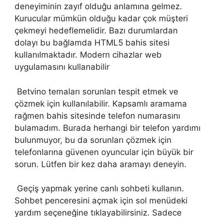
deneyiminin zayıf olduğu anlamına gelmez.
Kurucular mümkün olduğu kadar çok müşteri
çekmeyi hedeflemelidir. Bazı durumlardan
dolayı bu bağlamda HTML5 bahis sitesi
kullanılmaktadır. Modern cihazlar web
uygulamasını kullanabilir
Betvino temaları sorunları tespit etmek ve
çözmek için kullanılabilir. Kapsamlı aramama
rağmen bahis sitesinde telefon numarasını
bulamadım. Burada herhangi bir telefon yardımı
bulunmuyor, bu da sorunları çözmek için
telefonlarına güvenen oyuncular için büyük bir
sorun. Lütfen bir kez daha aramayı deneyin.
Geçiş yapmak yerine canlı sohbeti kullanın.
Sohbet penceresini açmak için sol menüdeki
yardım seçeneğine tıklayabilirsiniz. Sadece