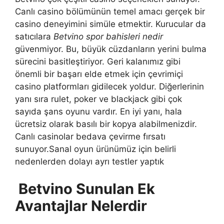
Canlı casino bölümünün temel amacı gerçek bir
casino deneyimini simüle etmektir. Kurucular da
satıcılara
Betvino spor bahisleri nedir
güvenmiyor. Bu, büyük cüzdanların yerini bulma
sürecini basitleştiriyor. Geri kalanımız gibi
önemli bir başarı elde etmek için çevrimiçi
casino platformları gidilecek yoldur. Diğerlerinin
yanı sıra rulet, poker ve blackjack gibi çok
sayıda şans oyunu vardır. En iyi yanı, hala
ücretsiz olarak basılı bir kopya alabilmenizdir.
Canlı casinolar bedava çevirme fırsatı
sunuyor.Sanal oyun ürünümüz için belirli
nedenlerden dolayı ayrı testler yaptık
Betvino Sunulan Ek
Avantajlar Nelerdir