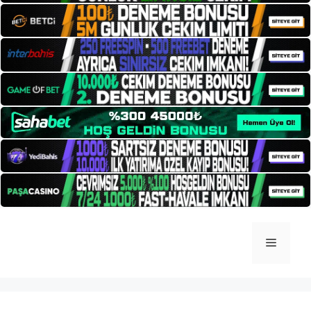
İçeriğe
atla
Menü