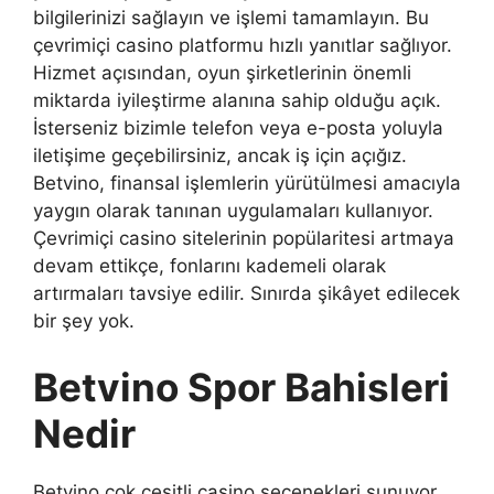
bilgilerinizi sağlayın ve işlemi tamamlayın. Bu
çevrimiçi casino platformu hızlı yanıtlar sağlıyor.
Hizmet açısından, oyun şirketlerinin önemli
miktarda iyileştirme alanına sahip olduğu açık.
İsterseniz bizimle telefon veya e-posta yoluyla
iletişime geçebilirsiniz, ancak iş için açığız.
Betvino, finansal işlemlerin yürütülmesi amacıyla
yaygın olarak tanınan uygulamaları kullanıyor.
Çevrimiçi casino sitelerinin popülaritesi artmaya
devam ettikçe, fonlarını kademeli olarak
artırmaları tavsiye edilir. Sınırda şikâyet edilecek
bir şey yok.
Betvino Spor Bahisleri
Nedir
Betvino çok çeşitli casino seçenekleri sunuyor.