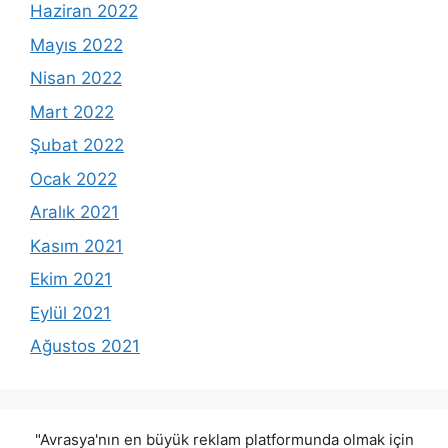
Haziran 2022
Mayıs 2022
Nisan 2022
Mart 2022
Şubat 2022
Ocak 2022
Aralık 2021
Kasım 2021
Ekim 2021
Eylül 2021
Ağustos 2021
"Avrasya'nın en büyük reklam platformunda olmak için