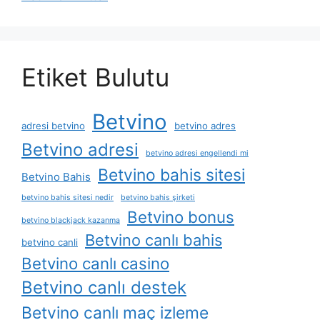
Etiket Bulutu
Betvino
adresi betvino
betvino adres
Betvino adresi
betvino adresi engellendi mi
Betvino bahis sitesi
Betvino Bahis
betvino bahis sitesi nedir
betvino bahis şirketi
Betvino bonus
betvino blackjack kazanma
Betvino canlı bahis
betvino canli
Betvino canlı casino
Betvino canlı destek
Betvino canlı maç izleme