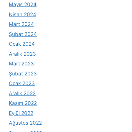
Mayıs 2024
Nisan 2024
Mart 2024
Şubat 2024
Ocak 2024
Aralık 2023
Mart 2023
Şubat 2023
Ocak 2023
Aralık 2022
Kasım 2022
Eylül 2022
Ağustos 2022