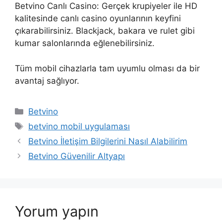
Betvino Canlı Casino: Gerçek krupiyeler ile HD
kalitesinde canlı casino oyunlarının keyfini
çıkarabilirsiniz. Blackjack, bakara ve rulet gibi
kumar salonlarında eğlenebilirsiniz.
Tüm mobil cihazlarla tam uyumlu olması da bir
avantaj sağlıyor.
Kategoriler
Betvino
Etiketler
betvino mobil uygulaması
Yazı
Betvino İletişim Bilgilerini Nasıl Alabilirim
dolaşımı
Betvino Güvenilir Altyapı
Yorum yapın