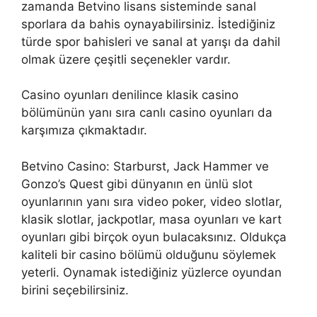
zamanda Betvino lisans sisteminde sanal
sporlara da bahis oynayabilirsiniz. İstediğiniz
türde spor bahisleri ve sanal at yarışı da dahil
olmak üzere çeşitli seçenekler vardır.
Casino oyunları denilince klasik casino
bölümünün yanı sıra canlı casino oyunları da
karşımıza çıkmaktadır.
Betvino Casino: Starburst, Jack Hammer ve
Gonzo’s Quest gibi dünyanın en ünlü slot
oyunlarının yanı sıra video poker, video slotlar,
klasik slotlar, jackpotlar, masa oyunları ve kart
oyunları gibi birçok oyun bulacaksınız. Oldukça
kaliteli bir casino bölümü olduğunu söylemek
yeterli. Oynamak istediğiniz yüzlerce oyundan
birini seçebilirsiniz.