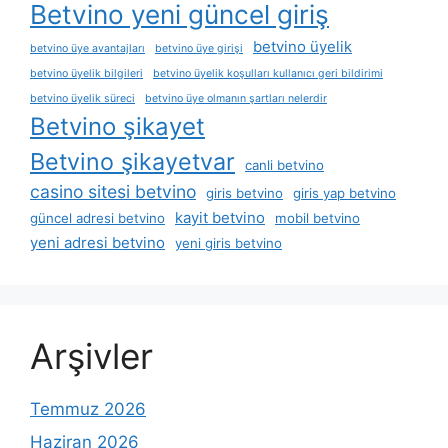
Betvino yeni güncel giriş
betvino üyelik
betvino üye avantajları
betvino üye girişi
betvino üyelik bilgileri
betvino üyelik koşulları kullanıcı geri bildirimi
betvino üyelik süreci
betvino üye olmanın şartları nelerdir
Betvino şikayet
Betvino şikayetvar
canli betvino
casino sitesi betvino
giris betvino
giris yap betvino
kayit betvino
güncel adresi betvino
mobil betvino
yeni adresi betvino
yeni giris betvino
Arşivler
Temmuz 2026
Haziran 2026