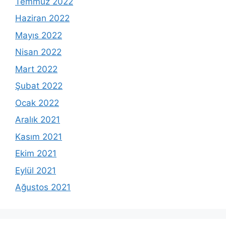
Temmuz 2022
Haziran 2022
Mayıs 2022
Nisan 2022
Mart 2022
Şubat 2022
Ocak 2022
Aralık 2021
Kasım 2021
Ekim 2021
Eylül 2021
Ağustos 2021