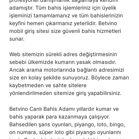
adamıştır. Tüm bahis işlemleriniz için üyelik
işleminizi tamamlamanız ve tüm bahislerinizin
keyfini hemen çıkarmanız yeterlidir. Betvino
mobil giriş sitesi size güvenli bahis hizmetleri
sunar.
Web sitemizin sürekli adres değiştirmesinin
sebebi ülkemizde kumarın yasak olmasıdır.
Ancak arama motorlarında bağlantı adresimizi
size en kolay şekilde sunuyoruz. Böylece zaman
kaybetmeden ve sahte sitelere
yönlendirilmeden sitemize giriş yapabilirsiniz.
Betvino Canlı Bahis Adamı yıllardır kumar ve
bahis yaparak para kazanmaya çalışıyor.
Bahsedilen şans oyunları, piyango, loto, bingo,
on numara, süper loto gibi piyango oyunlarını