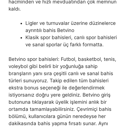
hacminden ve hızlı mevduatından çok memnun
kaldı.
Ligler ve turnuvalar üzerine düzinelerce
ayrıntılı bahis Betvino
Klasik spor bahisleri, canlı spor bahisleri
ve sanal sporlar üç farklı formatta.
Betvino spor bahisleri: Futbol, ​​basketbol, ​​tenis,
voleybol gibi belirli bir yoğunluğa sahip
branşların yanı sıra çeşitli canlı ve sanal bahis
türleri sunuyoruz. Takip edilen tüm bahisleri
ekstra bonus seçeneği ile değerlendirmek
istiyorsanız doğru yere geldiniz. Betvino giriş
butonuna tıklayarak üyelik işlemini anlık bir
ortamda tamamlayabilirsiniz. Çevrimiçi bahis
bölümü, kullanıcılara günün neredeyse her
dakikasında bahis yapma fırsatı sunar. Aynı