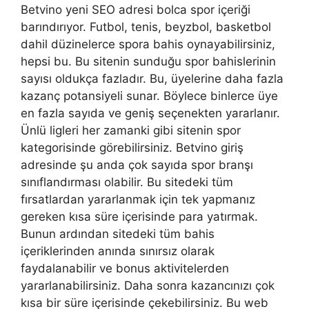
Betvino yeni SEO adresi bolca spor içeriği
barındırıyor. Futbol, ​​tenis, beyzbol, basketbol
dahil düzinelerce spora bahis oynayabilirsiniz,
hepsi bu. Bu sitenin sunduğu spor bahislerinin
sayısı oldukça fazladır. Bu, üyelerine daha fazla
kazanç potansiyeli sunar. Böylece binlerce üye
en fazla sayıda ve geniş seçenekten yararlanır.
Ünlü ligleri her zamanki gibi sitenin spor
kategorisinde görebilirsiniz. Betvino giriş
adresinde şu anda çok sayıda spor branşı
sınıflandırması olabilir. Bu sitedeki tüm
fırsatlardan yararlanmak için tek yapmanız
gereken kısa süre içerisinde para yatırmak.
Bunun ardından sitedeki tüm bahis
içeriklerinden anında sınırsız olarak
faydalanabilir ve bonus aktivitelerden
yararlanabilirsiniz. Daha sonra kazancınızı çok
kısa bir süre içerisinde çekebilirsiniz. Bu web