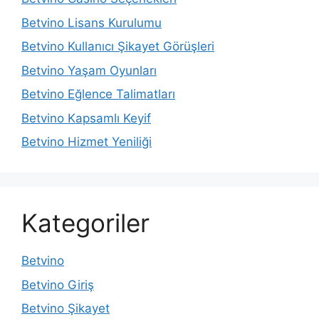
Betvino Lisans Kurulumu
Betvino Kullanıcı Şikayet Görüşleri
Betvino Yaşam Oyunları
Betvino Eğlence Talimatları
Betvino Kapsamlı Keyif
Betvino Hizmet Yeniliği
Kategoriler
Betvino
Betvino Giriş
Betvino Şikayet