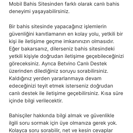
Mobil Bahis Sitesinden farklı olarak canlı bahis
deneyimi yaşayabilirsiniz.
Bir bahis sitesinde yapacağınız işlemlerin
güvenliğini kanıtlamanın en kolay yolu, yetkili bir
kişi ile iletişime geçme imkanınızın olmasıdır.
Eğer bakarsanız, dilerseniz bahis sitesindeki
yetkili kişiyle doğrudan iletişime geçebileceğinizi
göreceksiniz. Ayrıca Betvino Canlı Destek
üzerinden dilediğiniz soruyu sorabilirsiniz.
Kaldığınız yerden yararlanmaya devam
edeceğinizi teyit etmek isterseniz doğrudan
canlı destek ile iletişime geçebilirsiniz. Kısa süre
içinde bilgi verilecektir.
Bahisçiler hakkında bilgi almak ve güvenlikle
ilgili soru sormak için üye olmanıza gerek yok.
Kolayca soru sorabilir, net ve kesin cevaplar