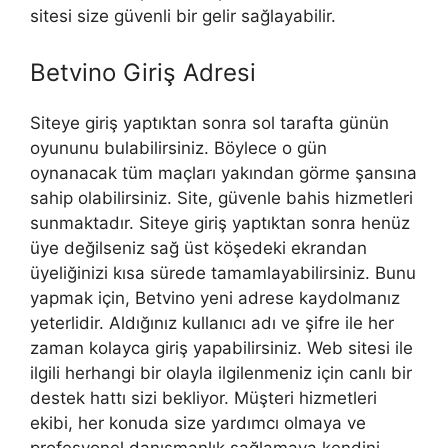
sitesi size güvenli bir gelir sağlayabilir.
Betvino Giriş Adresi
Siteye giriş yaptıktan sonra sol tarafta günün
oyununu bulabilirsiniz. Böylece o gün
oynanacak tüm maçları yakından görme şansına
sahip olabilirsiniz. Site, güvenle bahis hizmetleri
sunmaktadır. Siteye giriş yaptıktan sonra henüz
üye değilseniz sağ üst köşedeki ekrandan
üyeliğinizi kısa sürede tamamlayabilirsiniz. Bunu
yapmak için, Betvino yeni adrese kaydolmanız
yeterlidir. Aldığınız kullanıcı adı ve şifre ile her
zaman kolayca giriş yapabilirsiniz. Web sitesi ile
ilgili herhangi bir olayla ilgilenmeniz için canlı bir
destek hattı sizi bekliyor. Müşteri hizmetleri
ekibi, her konuda size yardımcı olmaya ve
profesyonel danışmanlık sağlamaya kendini