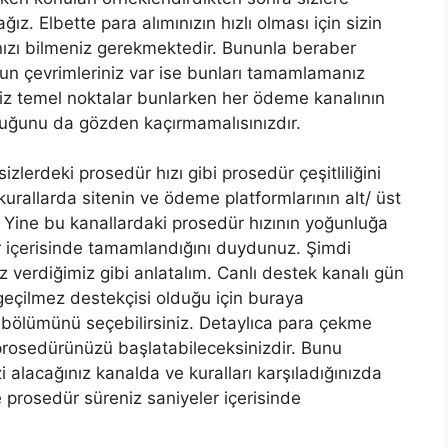
ğız. Elbette para alımınızın hızlı olması için sizin
ızı bilmeniz gerekmektedir. Bununla beraber
n çevrimleriniz var ise bunları tamamlamanız
iniz temel noktalar bunlarken her ödeme kanalının
nduğunu da gözden kaçırmamalısınızdır.
izlerdeki prosedür hızı gibi prosedür çeşitliliğini
urallarda sitenin ve ödeme platformlarının alt/ üst
z. Yine bu kanallardaki prosedür hızının yoğunluğa
r içerisinde tamamlandığını duydunuz. Şimdi
z verdiğimiz gibi anlatalım. Canlı destek kanalı gün
geçilmez destekçisi olduğu için buraya
bölümünü seçebilirsiniz. Detaylıca para çekme
 prosedürünüzü başlatabileceksinizdir. Bunu
alacağınız kanalda ve kuralları karşıladığınızda
 prosedür süreniz saniyeler içerisinde