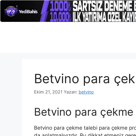
İçeriğe
atla
Betvino para çek
Ekim 21, 2021
Yazarı:
betvino
Betvino para çekme 
Betvino para çekme talebi para çekme pro
da anlatmalıyızdır. Bu dikkat etmeniz gere