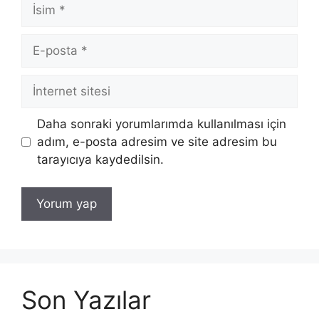
İsim
E-
posta
İnternet
sitesi
Daha sonraki yorumlarımda kullanılması için
adım, e-posta adresim ve site adresim bu
tarayıcıya kaydedilsin.
Son Yazılar