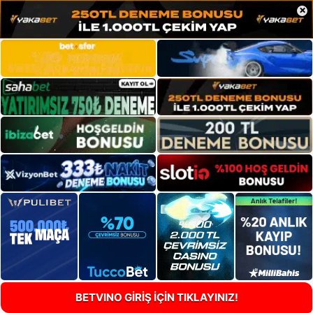
×
BETVINO GİRİŞ İÇİN TIKLAYINIZ!