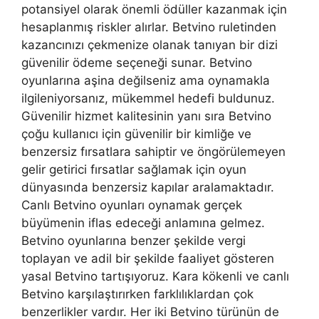
potansiyel olarak önemli ödüller kazanmak için
hesaplanmış riskler alırlar. Betvino ruletinden
kazancınızı çekmenize olanak tanıyan bir dizi
güvenilir ödeme seçeneği sunar. Betvino
oyunlarına aşina değilseniz ama oynamakla
ilgileniyorsanız, mükemmel hedefi buldunuz.
Güvenilir hizmet kalitesinin yanı sıra Betvino
çoğu kullanıcı için güvenilir bir kimliğe ve
benzersiz fırsatlara sahiptir ve öngörülemeyen
gelir getirici fırsatlar sağlamak için oyun
dünyasında benzersiz kapılar aralamaktadır.
Canlı Betvino oyunları oynamak gerçek
büyümenin iflas edeceği anlamına gelmez.
Betvino oyunlarına benzer şekilde vergi
toplayan ve adil bir şekilde faaliyet gösteren
yasal Betvino tartışıyoruz. Kara kökenli ve canlı
Betvino karşılaştırırken farklılıklardan çok
benzerlikler vardır. Her iki Betvino türünün de