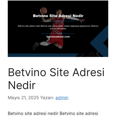
Betvino Site Adresi
Nedir
Mayıs 21, 2025
Yazarı:
admin
Betvino site adresi nedir Betvino site adresi