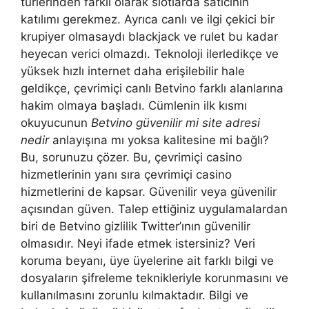
türlerinden farklı olarak slotlarda satıcının
katılımı gerekmez. Ayrıca canlı ve ilgi çekici bir
krupiyer olmasaydı blackjack ve rulet bu kadar
heyecan verici olmazdı. Teknoloji ilerledikçe ve
yüksek hızlı internet daha erişilebilir hale
geldikçe, çevrimiçi canlı Betvino farklı alanlarına
hakim olmaya başladı. Cümlenin ilk kısmı
okuyucunun
Betvino güvenilir mi site adresi
nedir
anlayışına mı yoksa kalitesine mi bağlı?
Bu, sorunuzu çözer. Bu, çevrimiçi casino
hizmetlerinin yanı sıra çevrimiçi casino
hizmetlerini de kapsar. Güvenilir veya güvenilir
açısından güven. Talep ettiğiniz uygulamalardan
biri de Betvino gizlilik Twitter’ının güvenilir
olmasıdır. Neyi ifade etmek istersiniz? Veri
koruma beyanı, üye üyelerine ait farklı bilgi ve
dosyaların şifreleme teknikleriyle korunmasını ve
kullanılmasını zorunlu kılmaktadır. Bilgi ve