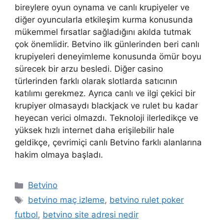
bireylere oyun oynama ve canlı krupiyeler ve
diğer oyuncularla etkileşim kurma konusunda
mükemmel fırsatlar sağladığını akılda tutmak
çok önemlidir. Betvino ilk günlerinden beri canlı
krupiyeleri deneyimleme konusunda ömür boyu
sürecek bir arzu besledi. Diğer casino
türlerinden farklı olarak slotlarda satıcının
katılımı gerekmez. Ayrıca canlı ve ilgi çekici bir
krupiyer olmasaydı blackjack ve rulet bu kadar
heyecan verici olmazdı. Teknoloji ilerledikçe ve
yüksek hızlı internet daha erişilebilir hale
geldikçe, çevrimiçi canlı Betvino farklı alanlarına
hakim olmaya başladı.
Kategoriler
Betvino
Etiketler
betvino maç izleme
,
betvino rulet poker
futbol
,
betvino site adresi nedir