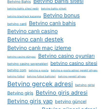
Betvino bahis sitesi
Betvino Bahis
betvino bahis sitesi nedir
betvino bahis şirketi
Betvino bonus
betvino blackjack kazanma
Betvino canlı bahis
betvino canli
Betvino canlı casino
Betvino canlı destek
Betvino canlı maç izleme
Betvino casino oyunları
betvino casino dünyası
betvino casino sitesi
betvino casino seçenekleri
betvino com
betvino e-posta
betvino e-posta adresi gerekli altyapı
betvino futbol
betvino futbol bahisleri
betvino gerekli altyapı
Betvino gerçek adresi
betvino girisi
Betvino giriş adresi
Betvino giriş
Betvino giriş yap
betvino güncel