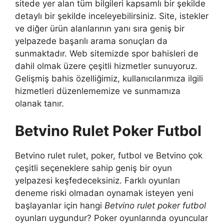
sitede yer alan tüm bilgileri kapsamlı bir şekilde
detaylı bir şekilde inceleyebilirsiniz. Site, istekler
ve diğer ürün alanlarının yanı sıra geniş bir
yelpazede başarılı arama sonuçları da
sunmaktadır. Web sitemizde spor bahisleri de
dahil olmak üzere çeşitli hizmetler sunuyoruz.
Gelişmiş bahis özelliğimiz, kullanıcılarımıza ilgili
hizmetleri düzenlememize ve sunmamıza
olanak tanır.
Betvino Rulet Poker Futbol
Betvino rulet rulet, poker, futbol ve Betvino çok
çeşitli seçeneklere sahip geniş bir oyun
yelpazesi keşfedeceksiniz. Farklı oyunları
deneme riski olmadan oynamak isteyen yeni
başlayanlar için hangi
Betvino rulet poker futbol
oyunları uygundur? Poker oyunlarında oyuncular