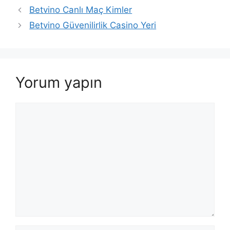
Yazı
Betvino Canlı Maç Kimler
dolaşımı
Betvino Güvenilirlik Casino Yeri
Yorum yapın
Yorum