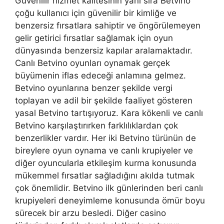
Güvenilir hizmet kalitesinin yanı sıra Betvino
çoğu kullanıcı için güvenilir bir kimliğe ve
benzersiz fırsatlara sahiptir ve öngörülemeyen
gelir getirici fırsatlar sağlamak için oyun
dünyasında benzersiz kapılar aralamaktadır.
Canlı Betvino oyunları oynamak gerçek
büyümenin iflas edeceği anlamına gelmez.
Betvino oyunlarına benzer şekilde vergi
toplayan ve adil bir şekilde faaliyet gösteren
yasal Betvino tartışıyoruz. Kara kökenli ve canlı
Betvino karşılaştırırken farklılıklardan çok
benzerlikler vardır. Her iki Betvino türünün de
bireylere oyun oynama ve canlı krupiyeler ve
diğer oyuncularla etkileşim kurma konusunda
mükemmel fırsatlar sağladığını akılda tutmak
çok önemlidir. Betvino ilk günlerinden beri canlı
krupiyeleri deneyimleme konusunda ömür boyu
sürecek bir arzu besledi. Diğer casino