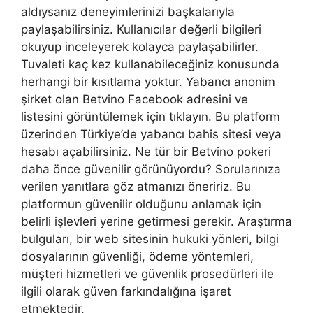
aldıysanız deneyimlerinizi başkalarıyla
paylaşabilirsiniz. Kullanıcılar değerli bilgileri
okuyup inceleyerek kolayca paylaşabilirler.
Tuvaleti kaç kez kullanabileceğiniz konusunda
herhangi bir kısıtlama yoktur. Yabancı anonim
şirket olan Betvino Facebook adresini ve
listesini görüntülemek için tıklayın. Bu platform
üzerinden Türkiye’de yabancı bahis sitesi veya
hesabı açabilirsiniz. Ne tür bir Betvino pokeri
daha önce güvenilir görünüyordu? Sorularınıza
verilen yanıtlara göz atmanızı öneririz. Bu
platformun güvenilir olduğunu anlamak için
belirli işlevleri yerine getirmesi gerekir. Araştırma
bulguları, bir web sitesinin hukuki yönleri, bilgi
dosyalarının güvenliği, ödeme yöntemleri,
müşteri hizmetleri ve güvenlik prosedürleri ile
ilgili olarak güven farkındalığına işaret
etmektedir.