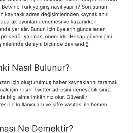
r. Betvino Türkiye giriş nasıl yapılır? Sorusunun
dan kaynaklı adres değişimlerinden kaynaklanır.
yaparak oyunları denemesi ve kazanırken
nda yer alır. Bunun için üyelerin güncellenen
n prosedür yapması önemlidir. Hesap güvenliğini
imlerinde de aynı biçimde davrandığı
inki Nasıl Bulunur?
azarı için oluşturulmuş haber kaynaklarını taramak
ak için resmi Twitter adresini deneyebilirsiniz.
 bilgi alma imkânınız olur. Güvenilir
resi ile kullanıcı adı ve şifre vasıtası ile hemen
aması Ne Demektir?