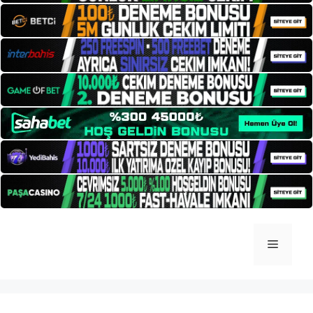
İçeriğe
atla
Menü