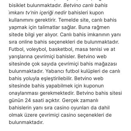
bisiklet bulunmaktadır.
Betvino canlı bahis
i̇mkanı tv’nin içeriği nedir
bahisleri kupon
kullanımını gerektirir. Temelde site, canlı bahis
yapmak için talimatlar sağlar. Buna rağmen
sitede bilgi yer alıyor. Canlı bahis imkanının yanı
sıra online bahis seçenekleri de bulunmaktadır.
Futbol, ​​voleybol, basketbol, ​​masa tenisi ve at
yarışlarına çevrimiçi bahisler. Betvino web
sitesinde çok sayıda çevrimiçi bahis mağazası
bulunmaktadır. Yabancı futbol kulüpleri de canlı
bahis yoluyla eşleştirilebilir. Betvino web
sitesinde bahis yapabilmek için kuponun
onaylanması gerekmektedir. Betvino bahis sitesi
günün 24 saati açıktır. Gerçek zamanlı
bahislerin yanı sıra casino oyunları da dahil
olmak üzere çevrimiçi casino seçenekleri de
bulunmaktadır.