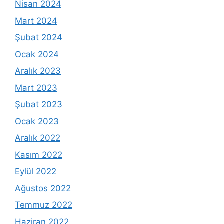
Nisan 2024
Mart 2024
Şubat 2024
Ocak 2024
Aralık 2023
Mart 2023
Şubat 2023
Ocak 2023
Aralık 2022
Kasım 2022
Eylül 2022
Ağustos 2022
Temmuz 2022
Haziran 2022