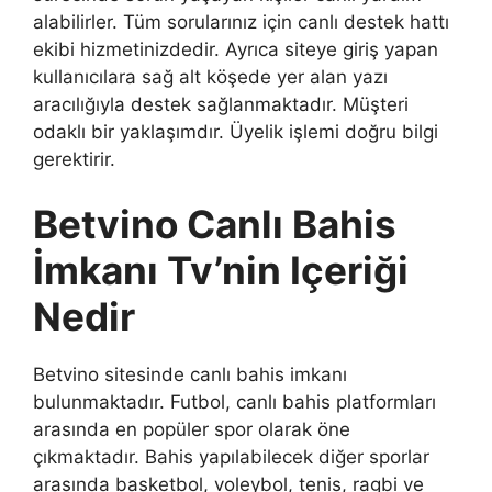
alabilirler. Tüm sorularınız için canlı destek hattı
ekibi hizmetinizdedir. Ayrıca siteye giriş yapan
kullanıcılara sağ alt köşede yer alan yazı
aracılığıyla destek sağlanmaktadır. Müşteri
odaklı bir yaklaşımdır. Üyelik işlemi doğru bilgi
gerektirir.
Betvino Canlı Bahis
İmkanı Tv’nin Içeriği
Nedir
Betvino sitesinde canlı bahis imkanı
bulunmaktadır. Futbol, ​​canlı bahis platformları
arasında en popüler spor olarak öne
çıkmaktadır. Bahis yapılabilecek diğer sporlar
arasında basketbol, ​​voleybol, tenis, ragbi ve