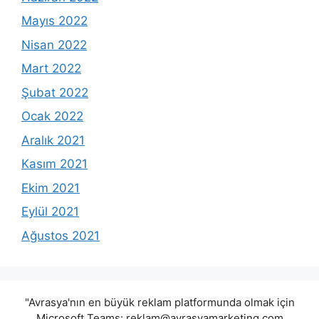
Mayıs 2022
Nisan 2022
Mart 2022
Şubat 2022
Ocak 2022
Aralık 2021
Kasım 2021
Ekim 2021
Eylül 2021
Ağustos 2021
"Avrasya'nın en büyük reklam platformunda olmak için
Microsoft Teams:
reklam@avrasyamarketing.com