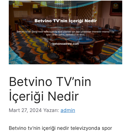
Betvino TV’nin
İçeriği Nedir
Mart 27, 2024
Yazarı:
admin
Betvino tv’nin içeriği nedir televizyonda spor