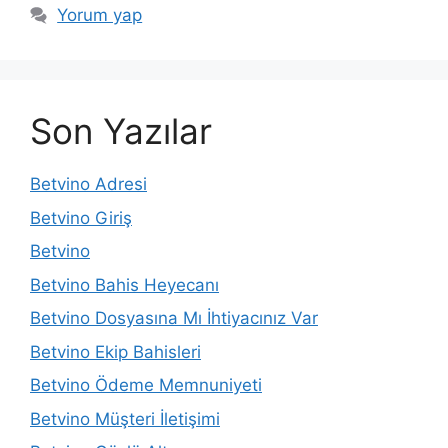
Yorum yap
Son Yazılar
Betvino Adresi
Betvino Giriş
Betvino
Betvino Bahis Heyecanı
Betvino Dosyasına Mı İhtiyacınız Var
Betvino Ekip Bahisleri
Betvino Ödeme Memnuniyeti
Betvino Müşteri İletişimi