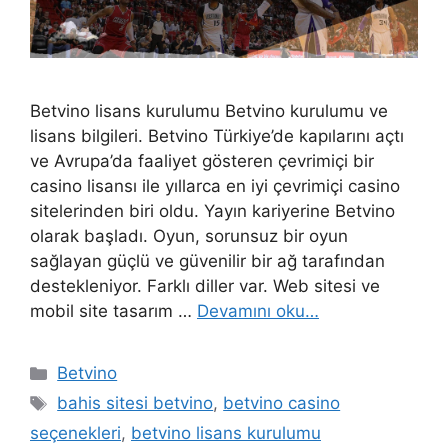
Betvino lisans kurulumu Betvino kurulumu ve
lisans bilgileri. Betvino Türkiye’de kapılarını açtı
ve Avrupa’da faaliyet gösteren çevrimiçi bir
casino lisansı ile yıllarca en iyi çevrimiçi casino
sitelerinden biri oldu. Yayın kariyerine Betvino
olarak başladı. Oyun, sorunsuz bir oyun
sağlayan güçlü ve güvenilir bir ağ tarafından
destekleniyor. Farklı diller var. Web sitesi ve
mobil site tasarım …
Devamını oku…
Kategoriler
Betvino
Etiketler
bahis sitesi betvino
,
betvino casino
seçenekleri
,
betvino lisans kurulumu