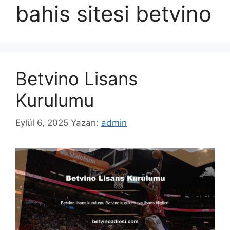
bahis sitesi betvino
Betvino Lisans
Kurulumu
Eylül 6, 2025
Yazarı:
admin