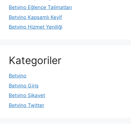
Betvino Eğlence Talimatları
Betvino Kapsamlı Keyif
Betvino Hizmet Yeniliği
Kategoriler
Betvino
Betvino Giriş
Betvino Şikayet
Betvino Twitter