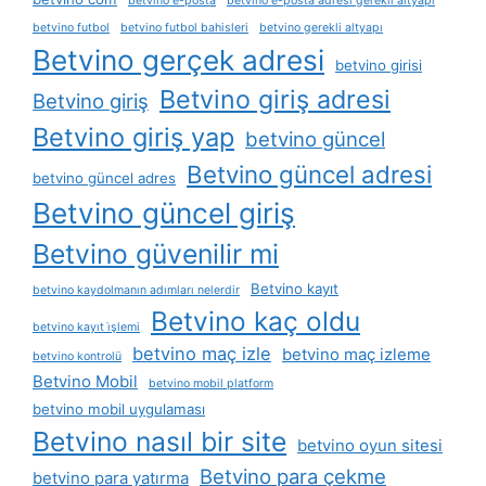
betvino e-posta
betvino e-posta adresi gerekli altyapı
betvino futbol
betvino futbol bahisleri
betvino gerekli altyapı
Betvino gerçek adresi
betvino girisi
Betvino giriş adresi
Betvino giriş
Betvino giriş yap
betvino güncel
Betvino güncel adresi
betvino güncel adres
Betvino güncel giriş
Betvino güvenilir mi
Betvino kayıt
betvino kaydolmanın adımları nelerdir
Betvino kaç oldu
betvino kayıt i̇şlemi
betvino maç izle
betvino maç izleme
betvino kontrolü
Betvino Mobil
betvino mobil platform
betvino mobil uygulaması
Betvino nasıl bir site
betvino oyun sitesi
Betvino para çekme
betvino para yatırma