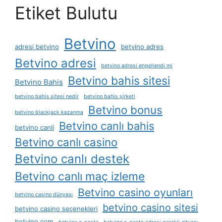
Etiket Bulutu
Betvino
adresi betvino
betvino adres
Betvino adresi
betvino adresi engellendi mi
Betvino bahis sitesi
Betvino Bahis
betvino bahis sitesi nedir
betvino bahis şirketi
Betvino bonus
betvino blackjack kazanma
Betvino canlı bahis
betvino canli
Betvino canlı casino
Betvino canlı destek
Betvino canlı maç izleme
Betvino casino oyunları
betvino casino dünyası
betvino casino sitesi
betvino casino seçenekleri
betvino com