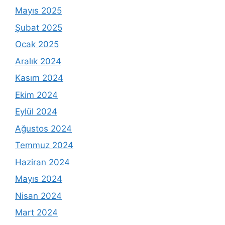
Mayıs 2025
Şubat 2025
Ocak 2025
Aralık 2024
Kasım 2024
Ekim 2024
Eylül 2024
Ağustos 2024
Temmuz 2024
Haziran 2024
Mayıs 2024
Nisan 2024
Mart 2024