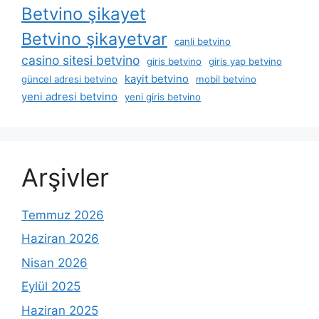
Betvino şikayet
Betvino şikayetvar
canli betvino
casino sitesi betvino
giris betvino
giris yap betvino
kayit betvino
güncel adresi betvino
mobil betvino
yeni adresi betvino
yeni giris betvino
Arşivler
Temmuz 2026
Haziran 2026
Nisan 2026
Eylül 2025
Haziran 2025