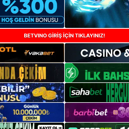
BETVINO GİRİŞ İÇİN TIKLAYINIZ!