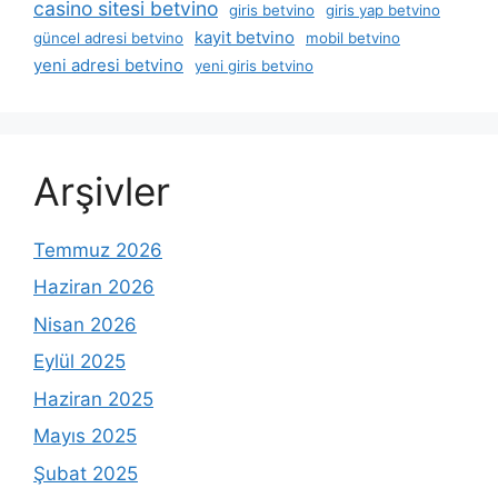
casino sitesi betvino
giris betvino
giris yap betvino
kayit betvino
güncel adresi betvino
mobil betvino
yeni adresi betvino
yeni giris betvino
Arşivler
Temmuz 2026
Haziran 2026
Nisan 2026
Eylül 2025
Haziran 2025
Mayıs 2025
Şubat 2025