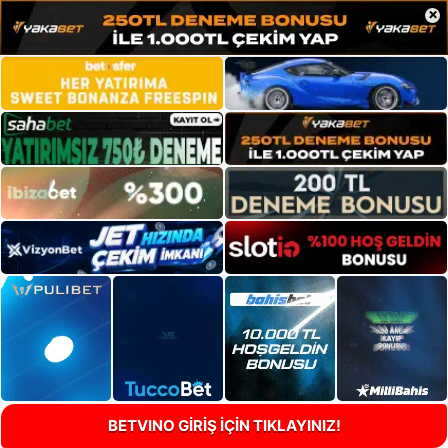
×
BETVINO GİRİŞ İÇİN TIKLAYINIZ!