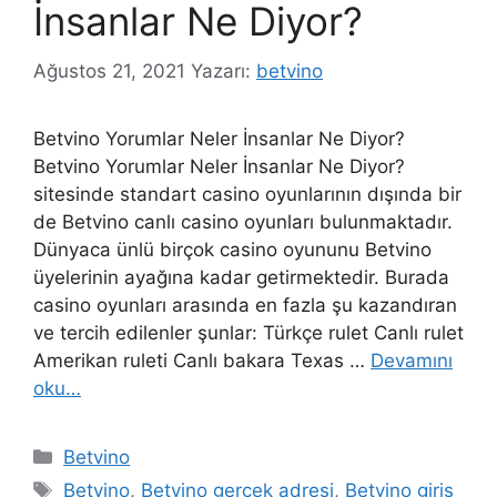
İnsanlar Ne Diyor?
Ağustos 21, 2021
Yazarı:
betvino
Betvino Yorumlar Neler İnsanlar Ne Diyor?
Betvino Yorumlar Neler İnsanlar Ne Diyor?
sitesinde standart casino oyunlarının dışında bir
de Betvino canlı casino oyunları bulunmaktadır.
Dünyaca ünlü birçok casino oyununu Betvino
üyelerinin ayağına kadar getirmektedir. Burada
casino oyunları arasında en fazla şu kazandıran
ve tercih edilenler şunlar: Türkçe rulet Canlı rulet
Amerikan ruleti Canlı bakara Texas …
Devamını
oku…
Kategoriler
Betvino
Etiketler
Betvino
,
Betvino gerçek adresi
,
Betvino giriş