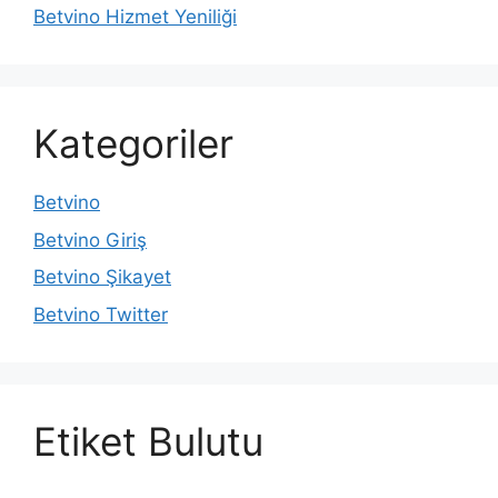
Betvino Hizmet Yeniliği
Kategoriler
Betvino
Betvino Giriş
Betvino Şikayet
Betvino Twitter
Etiket Bulutu