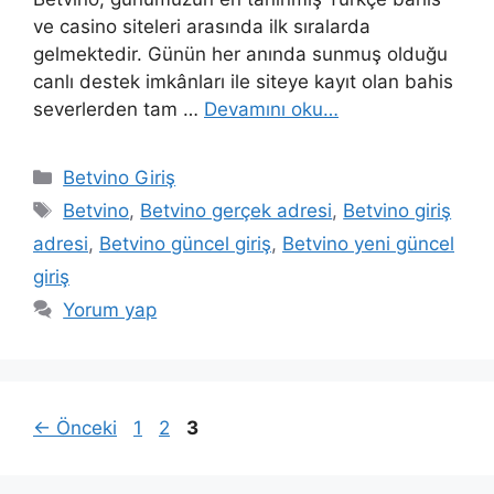
ve casino siteleri arasında ilk sıralarda
gelmektedir. Günün her anında sunmuş olduğu
canlı destek imkânları ile siteye kayıt olan bahis
severlerden tam …
Devamını oku…
Kategoriler
Betvino Giriş
Etiketler
Betvino
,
Betvino gerçek adresi
,
Betvino giriş
adresi
,
Betvino güncel giriş
,
Betvino yeni güncel
giriş
Yorum yap
Yazı
Sayfa
Sayfa
Sayfa
←
Önceki
1
2
3
dolaşımı