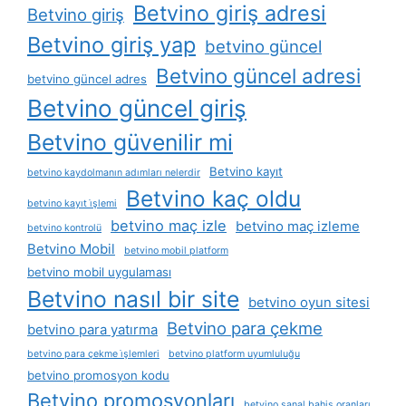
Betvino giriş adresi
Betvino giriş
Betvino giriş yap
betvino güncel
Betvino güncel adresi
betvino güncel adres
Betvino güncel giriş
Betvino güvenilir mi
Betvino kayıt
betvino kaydolmanın adımları nelerdir
Betvino kaç oldu
betvino kayıt i̇şlemi
betvino maç izle
betvino maç izleme
betvino kontrolü
Betvino Mobil
betvino mobil platform
betvino mobil uygulaması
Betvino nasıl bir site
betvino oyun sitesi
Betvino para çekme
betvino para yatırma
betvino para çekme i̇şlemleri
betvino platform uyumluluğu
betvino promosyon kodu
Betvino promosyonları
betvino sanal bahis oranları