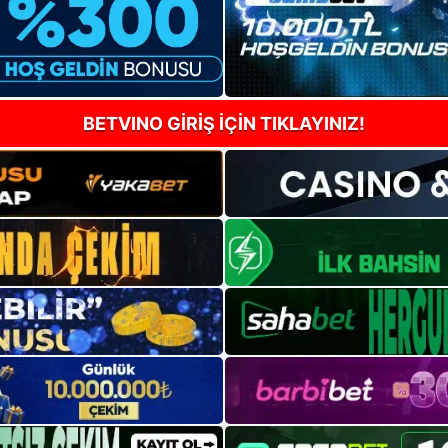
BETVINO GİRİŞ İÇİN TIKLAYINIZ!