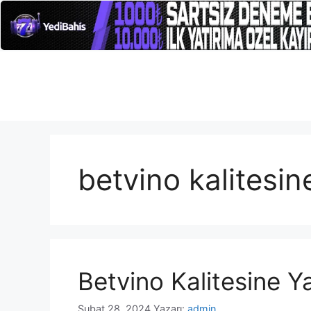
İçeriğe
atla
betvino kalitesin
Betvino Kalitesine Ya
Şubat 28, 2024
Yazarı:
admin