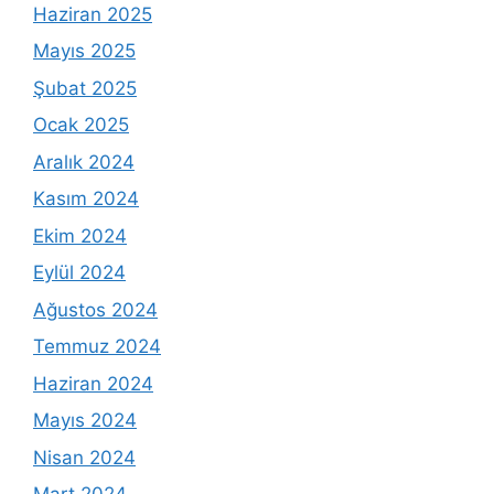
Haziran 2025
Mayıs 2025
Şubat 2025
Ocak 2025
Aralık 2024
Kasım 2024
Ekim 2024
Eylül 2024
Ağustos 2024
Temmuz 2024
Haziran 2024
Mayıs 2024
Nisan 2024