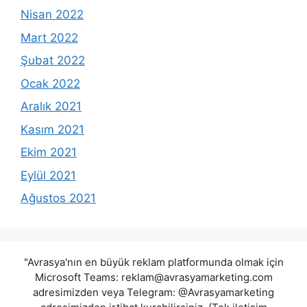
Nisan 2022
Mart 2022
Şubat 2022
Ocak 2022
Aralık 2021
Kasım 2021
Ekim 2021
Eylül 2021
Ağustos 2021
"Avrasya'nın en büyük reklam platformunda olmak için
Microsoft Teams:
reklam@avrasyamarketing.com
adresimizden veya Telegram: @Avrasyamarketing