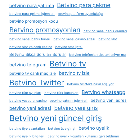
Betvino para çekme
betvino para yatırma
betvino para çekme i̇şlemleri
betvino platform uyumluluğu
betvino promosyon kodu
Betvino promosyonları
betvino sanal bahis oranları
betvino sanal bahis türleri
betvino sanal casino sitesi
betvino slot
betvino slot ve canlı casino
betvino sms i̇ptal
Betvino Sıkça Sorulan Sorular
betvino telefonları destekleniyor mu
Betvino tv
betvino telegram
betvino tv izle
betvino tv canli maç izle
Betvino Twitter
betvino twitter’a nasıl erişiyor
Betvino whatsapp
betvino tüm oyunları
betvino türk kanunları
betvino yeni adres
betvino yasadışı casino
betvino yatırım i̇şlemleri
betvino yeni giris
betvino yeni adresi
Betvino yeni güncel giriş
betvino üyelik
betvino üye avantajları
betvino üye girişi
betvino üyelik bilgileri
betvino üyelik koşulları kullanıcı geri bildirimi