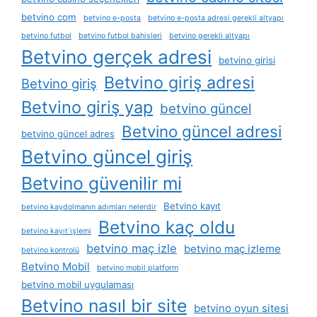
betvino com
betvino e-posta
betvino e-posta adresi gerekli altyapı
betvino futbol
betvino futbol bahisleri
betvino gerekli altyapı
Betvino gerçek adresi
betvino girisi
Betvino giriş adresi
Betvino giriş
Betvino giriş yap
betvino güncel
Betvino güncel adresi
betvino güncel adres
Betvino güncel giriş
Betvino güvenilir mi
Betvino kayıt
betvino kaydolmanın adımları nelerdir
Betvino kaç oldu
betvino kayıt i̇şlemi
betvino maç izle
betvino maç izleme
betvino kontrolü
Betvino Mobil
betvino mobil platform
betvino mobil uygulaması
Betvino nasıl bir site
betvino oyun sitesi