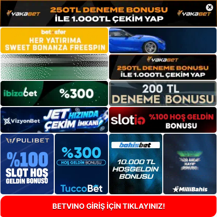
×
BETVINO GİRİŞ İÇİN TIKLAYINIZ!