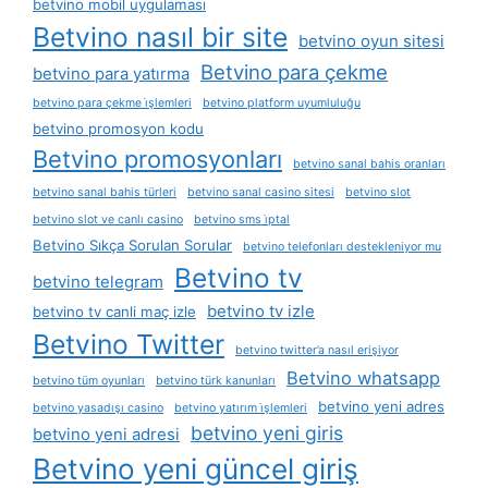
betvino mobil uygulaması
Betvino nasıl bir site
betvino oyun sitesi
Betvino para çekme
betvino para yatırma
betvino para çekme i̇şlemleri
betvino platform uyumluluğu
betvino promosyon kodu
Betvino promosyonları
betvino sanal bahis oranları
betvino sanal bahis türleri
betvino sanal casino sitesi
betvino slot
betvino slot ve canlı casino
betvino sms i̇ptal
Betvino Sıkça Sorulan Sorular
betvino telefonları destekleniyor mu
Betvino tv
betvino telegram
betvino tv izle
betvino tv canli maç izle
Betvino Twitter
betvino twitter’a nasıl erişiyor
Betvino whatsapp
betvino tüm oyunları
betvino türk kanunları
betvino yeni adres
betvino yasadışı casino
betvino yatırım i̇şlemleri
betvino yeni giris
betvino yeni adresi
Betvino yeni güncel giriş