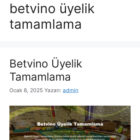
betvino üyelik
tamamlama
Betvino Üyelik
Tamamlama
Ocak 8, 2025
Yazarı:
admin