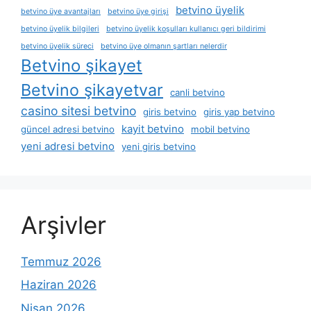
betvino üyelik
betvino üye avantajları
betvino üye girişi
betvino üyelik bilgileri
betvino üyelik koşulları kullanıcı geri bildirimi
betvino üyelik süreci
betvino üye olmanın şartları nelerdir
Betvino şikayet
Betvino şikayetvar
canli betvino
casino sitesi betvino
giris betvino
giris yap betvino
kayit betvino
güncel adresi betvino
mobil betvino
yeni adresi betvino
yeni giris betvino
Arşivler
Temmuz 2026
Haziran 2026
Nisan 2026