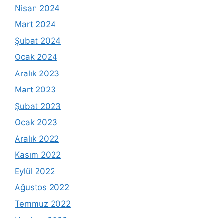
Nisan 2024
Mart 2024
Şubat 2024
Ocak 2024
Aralık 2023
Mart 2023
Şubat 2023
Ocak 2023
Aralık 2022
Kasım 2022
Eylül 2022
Ağustos 2022
Temmuz 2022