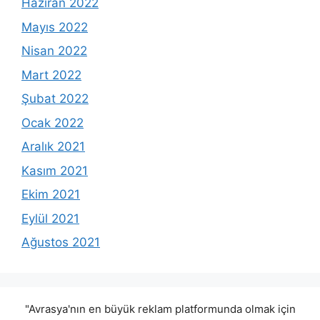
Haziran 2022
Mayıs 2022
Nisan 2022
Mart 2022
Şubat 2022
Ocak 2022
Aralık 2021
Kasım 2021
Ekim 2021
Eylül 2021
Ağustos 2021
"Avrasya'nın en büyük reklam platformunda olmak için